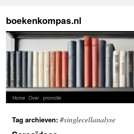
Ga
naar
boekenkompas.nl
de
inhoud
Home
Over
promotie
#singlecellanalyse
Tag archieven: