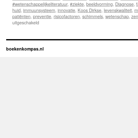
#wetenschappelijkeliteratuur
,
#ziekte
,
beeldvorming
,
Diagnose
,
f
huid
,
immuunsysteem
,
innovatie
,
Koos Dirkse
,
levenskwaliteit
,
m
patiënten
,
preventie
,
risicofactoren
,
schimmels
,
wetenschap
,
zen
uitgeschakeld
voor
Sarcoïdose
boekenkompas.nl