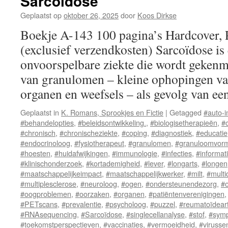
Sarcoïdose
Geplaatst op
oktober 26, 2025
door
Koos Dirkse
Boekje A-143 100 pagina’s Hardcover,
(exclusief verzendkosten) Sarcoïdose i
onvoorspelbare ziekte die wordt geken
van granulomen – kleine ophopingen van
organen en weefsels – als gevolg van e
Geplaatst in
K. Romans, Sprookjes en Fictie
|
Getagged
#auto-
#behandelopties
,
#beleidsontwikkeling.
,
#biologisetherapieën
,
#
#chronisch
,
#chronischeziekte
,
#coping
,
#diagnostiek
,
#educatie
#endocrinoloog
,
#fysiotherapeut
,
#granulomen
,
#granuloomvor
#hoesten
,
#huidafwijkingen
,
#immunologie
,
#infecties
,
#informat
#klinischonderzoek
,
#kortademigheid
,
#lever
,
#longarts
,
#longen
#maatschappelijkeimpact
,
#maatschappelijkwerker
,
#milt
,
#multi
#multiplesclerose
,
#neuroloog
,
#ogen
,
#ondersteunendezorg
,
#
#oogproblemen
,
#oorzaken
,
#organen
,
#patiëntenverenigingen
#PETscans
,
#prevalentie
,
#psycholoog
,
#puzzel
,
#reumatoïdeartr
#RNAsequencing
,
#Sarcoïdose
,
#singlecellanalyse
,
#stof
,
#sym
#toekomstperspectieven
,
#vaccinaties
,
#vermoeidheid
,
#virusse