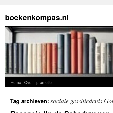
Ga
naar
boekenkompas.nl
de
inhoud
Home
Over
promotie
sociale geschiedenis G
Tag archieven: