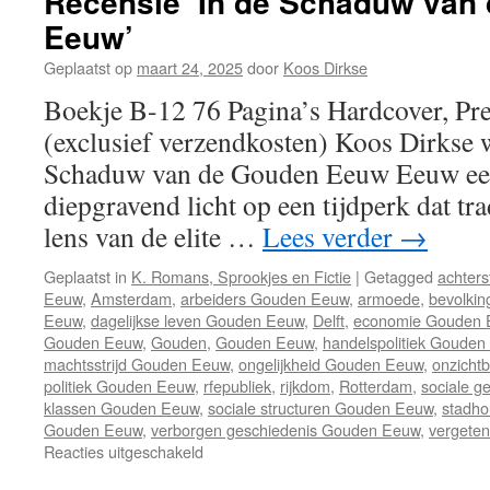
Recensie ‘In de Schaduw van
Eeuw’
Geplaatst op
maart 24, 2025
door
Koos Dirkse
Boekje B-12 76 Pagina’s Hardcover, Pr
(exclusief verzendkosten) Koos Dirkse 
Schaduw van de Gouden Eeuw Eeuw een
diepgravend licht op een tijdperk dat tr
lens van de elite …
Lees verder
→
Geplaatst in
K. Romans, Sprookjes en Fictie
|
Getagged
achters
Eeuw
,
Amsterdam
,
arbeiders Gouden Eeuw
,
armoede
,
bevolkin
Eeuw
,
dagelijkse leven Gouden Eeuw
,
Delft
,
economie Gouden 
Gouden Eeuw
,
Gouden
,
Gouden Eeuw
,
handelspolitiek Goude
machtsstrijd Gouden Eeuw
,
ongelijkheid Gouden Eeuw
,
onzicht
politiek Gouden Eeuw
,
rfepubliek
,
rijkdom
,
Rotterdam
,
sociale 
klassen Gouden Eeuw
,
sociale structuren Gouden Eeuw
,
stadho
Gouden Eeuw
,
verborgen geschiedenis Gouden Eeuw
,
vergete
Reacties uitgeschakeld
voor
Recensie