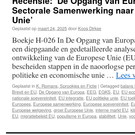
Recensie: ‘De Opgang van Eu
Sectorale Samenwerking naar
Unie’
Geplaatst op
maart 24, 2025
door
Koos Dirkse
Boekje H-026 In De Opgang van Europa
een diepgaande en gedetailleerde analys
ontwikkeling van de Europese Unie (EU)
bescheiden stappen in de naoorlogse pe
politieke en economische unie …
Lees 
Geplaatst in
K. Romans, Sprookjes en Fictie
|
Getagged
balans 
Brexit en EU
,
De Opgang van Europa
,
EEG
,
EGKS
,
EU
,
EU ec
nationale soevereiniteit
,
EU integratie
,
EU politieke unie
,
EU toe
Europees
,
Europese samenwerking
,
Europese soevereiniteit
,
Eu
Europese wetgeving
,
groei Europese Unie
,
interne markt EU
,
kl
EU
,
migratiebeleid EU
,
populisme in Europa
,
stabiliteit
,
Unie
,
vo