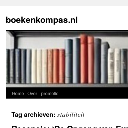
Ga
naar
boekenkompas.nl
de
inhoud
Home
Over
promotie
stabiliteit
Tag archieven: