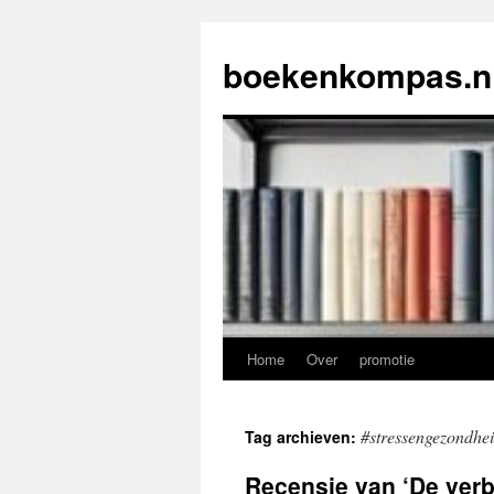
Ga
naar
boekenkompas.n
de
inhoud
Home
Over
promotie
#stressengezondhe
Tag archieven:
Recensie van ‘De verb