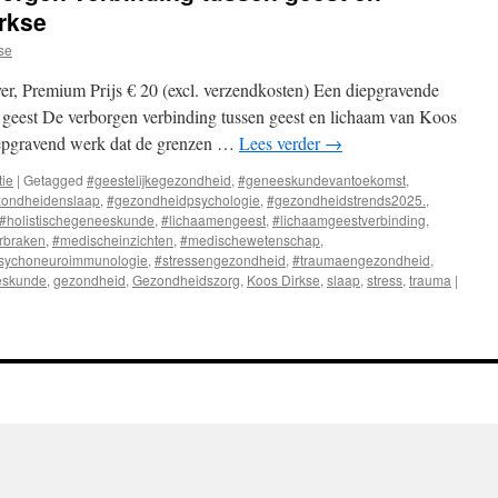
rkse
se
r, Premium Prijs € 20 (excl. verzendkosten) Een diepgravende
n geest De verborgen verbinding tussen geest en lichaam van Koos
iepgravend werk dat de grenzen …
Lees verder
→
tie
|
Getagged
#geestelijkegezondheid
,
#geneeskundevantoekomst
,
ondheidenslaap
,
#gezondheidpsychologie
,
#gezondheidstrends2025.
,
#holistischegeneeskunde
,
#lichaamengeest
,
#lichaamgeestverbinding
,
rbraken
,
#medischeinzichten
,
#medischewetenschap
,
sychoneuroimmunologie
,
#stressengezondheid
,
#traumaengezondheid
,
eskunde
,
gezondheid
,
Gezondheidszorg
,
Koos Dirkse
,
slaap
,
stress
,
trauma
|