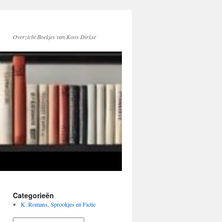
Overzicht Boekjes van Koos Dirkse
Categorieën
K. Romans, Sprookjes en Fictie