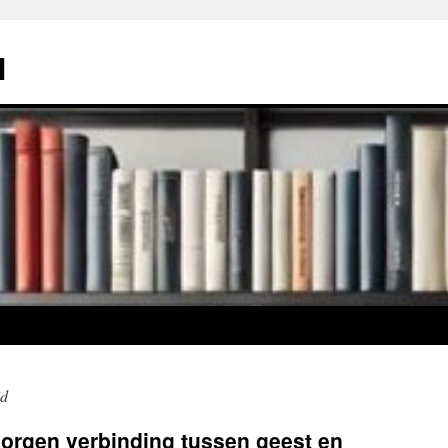
l
id
orgen verbinding tussen geest en