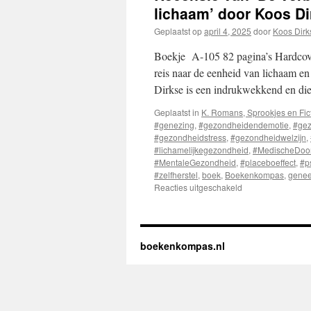
lichaam’ door Koos Di
Geplaatst op
april 4, 2025
door
Koos Dirk
Boekje A-105 82 pagina’s Hardcove
reis naar de eenheid van lichaam e
Dirkse is een indrukwekkend en d
Geplaatst in
K. Romans, Sprookjes en Fic
#genezing
,
#gezondheidendemotie
,
#gez
#gezondheidstress
,
#gezondheidwelzijn
,
#lichamelijkegezondheid
,
#MedischeDoo
#MentaleGezondheid
,
#placeboeffect
,
#p
#zelfherstel
,
boek
,
Boekenkompas
,
gene
Reacties uitgeschakeld
voor
Recensie
van
‘De
verborgen
boekenkompas.nl
verbinding
tussen
geest
en
lichaam’