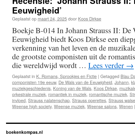
Recensie: ‘Johann Strauss II:
Eeuwigheid’
Geplaatst op
maart 24, 2025
door
Koos Dirkse
Boekje B-014 In Johann Strauss II: De 
Eeuwigheid biedt Koos Dirkse een diep
verkenning van het leven en de muzikale
de grootste componisten uit de romantis
die wereldwijd wordt …
Lees verder
→
Geplaatst in
K. Romans, Sprookjes en Fictie
|
Getagged
Blau D
componisten 19e eeuw
,
De Wals van de Eeuwigheid
,
Johann
,
k
muziekgeschiedenis
,
Koning van de Wals
,
Koos Dirkse
,
muzikale
orkestrale muziek
,
romantiek in muziek
,
romantische muziek
,
St
invloed
,
Strauss nalatenschap
,
Strauss operettes
,
Strauss wals
Weense high society
,
Weense muziek
,
Weense salons
,
Wenen
boekenkompas.nl