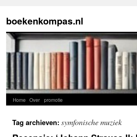
Ga
naar
boekenkompas.nl
de
inhoud
Home
Over
promotie
symfonische muziek
Tag archieven: