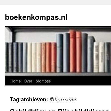
Ga
naar
boekenkompas.nl
de
inhoud
Home
Over
promotie
#thyroxine
Tag archieven: