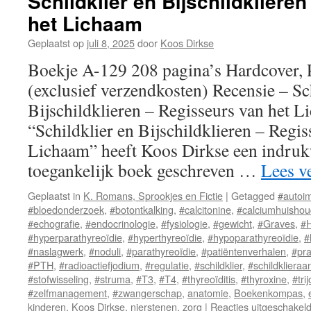
Schildklier en Bijschildkliere
het Lichaam
Geplaatst op
juli 8, 2025
door
Koos Dirkse
Boekje A-129 208 pagina’s Hardcover, 
(exclusief verzendkosten) Recensie – Sc
Bijschildklieren – Regisseurs van het 
“Schildklier en Bijschildklieren – Regis
Lichaam” heeft Koos Dirkse een indruk
toegankelijk boek geschreven …
Lees v
Geplaatst in
K. Romans, Sprookjes en Fictie
|
Getagged
#autoi
#bloedonderzoek
,
#botontkalking
,
#calcitonine
,
#calciumhuishou
#echografie
,
#endocrinologie
,
#fysiologie
,
#gewicht
,
#Graves
,
#
#hyperparathyreoïdie
,
#hyperthyreoïdie
,
#hypoparathyreoïdie
,
#
#naslagwerk
,
#noduli
,
#parathyreoïdie
,
#patiëntenverhalen
,
#pra
#PTH
,
#radioactiefjodium
,
#regulatie
,
#schildklier
,
#schildkliera
#stofwisseling
,
#struma
,
#T3
,
#T4
,
#thyreoïditis
,
#thyroxine
,
#tri
#zelfmanagement
,
#zwangerschap
,
anatomie
,
Boekenkompas
,
kinderen
,
Koos Dirkse
,
nierstenen
,
zorg
|
Reacties uitgeschakel