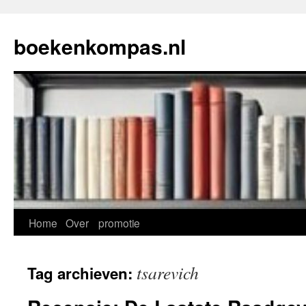
Ga
naar
boekenkompas.nl
de
inhoud
Home
Over
promotie
tsarevich
Tag archieven: