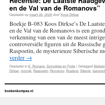
Recensie: De Laatste Raadgev
en de Val van de Romanovs”
Geplaatst op
maart 26, 2025
door
Koos Dirkse
Boekje B-083 Koos Dirkse’s De Laatste
en de Val van de Romanovs is een gron
verkenning van een van de meest intrig
controversiële figuren uit de Russische 
Raspoetin, de mysterieuze Siberische 
verder
→
Geplaatst in
K. Romans, Sprookjes en Fictie
|
Getagged
Aleksei
Dirkse
,
monnik
,
Raspoetin
,
Romanov
,
Rusland
,
Siberie
,
tsarevic
boekenkompas.nl