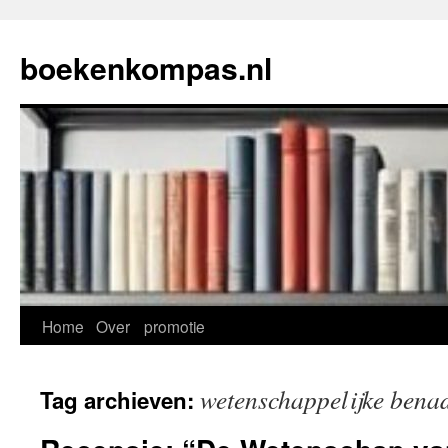
Ga
naar
boekenkompas.nl
de
inhoud
Home
Over
promotie
wetenschappelijke bena
Tag archieven: