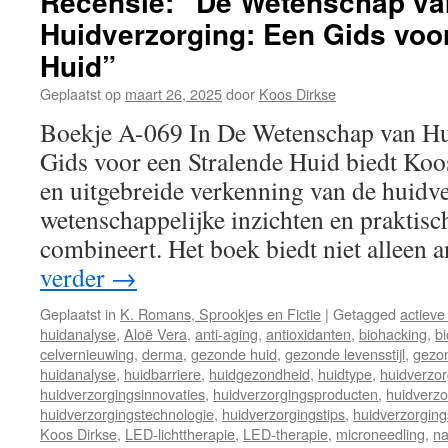
Recensie: “De Wetenschap va
Huidverzorging: Een Gids voo
Huid”
Geplaatst op
maart 26, 2025
door
Koos Dirkse
Boekje A-069 In De Wetenschap van Hu
Gids voor een Stralende Huid biedt Koo
en uitgebreide verkenning van de huidve
wetenschappelijke inzichten en praktisc
combineert. Het boek biedt niet allee
verder
→
Geplaatst in
K. Romans, Sprookjes en Fictie
|
Getagged
actieve
huidanalyse
,
Aloë Vera
,
anti-aging
,
antioxidanten
,
biohacking
,
b
celvernieuwing
,
derma
,
gezonde huid
,
gezonde levensstijl
,
gezon
huidanalyse
,
huidbarriere
,
huidgezondheid
,
huidtype
,
huidverzor
huidverzorgingsinnovaties
,
huidverzorgingsproducten
,
huidverzo
huidverzorgingstechnologie
,
huidverzorgingstips
,
huidverzorging
Koos Dirkse
,
LED-lichttherapie
,
LED-therapie
,
microneedling
,
na