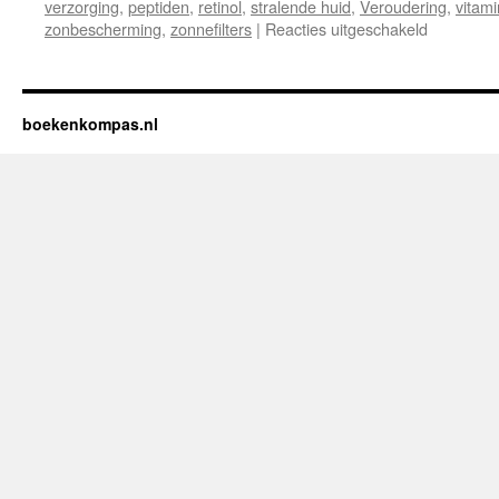
verzorging
,
peptiden
,
retinol
,
stralende huid
,
Veroudering
,
vitami
zonbescherming
,
zonnefilters
|
Reacties uitgeschakeld
voor
Recensie:
“De
Wetensch
van
boekenkompas.nl
Huidverzo
Een
Gids
voor
een
Stralende
Huid”