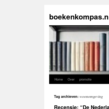
Ga
naar
boekenkompas.n
de
inhoud
Home
Over
promotie
woonomgeving
Tag archieven:
Recensie: “De Nederl