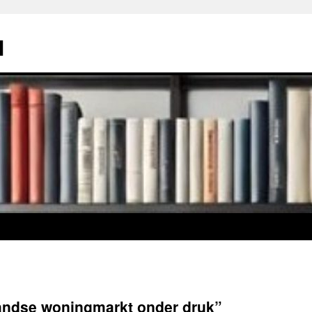
l
andse woningmarkt onder druk”