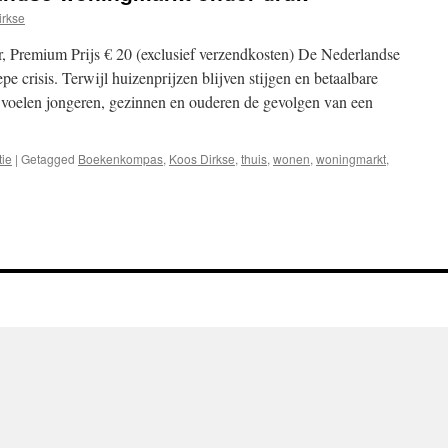
irkse
, Premium Prijs € 20 (exclusief verzendkosten) De Nederlandse
e crisis. Terwijl huizenprijzen blijven stijgen en betaalbare
 voelen jongeren, gezinnen en ouderen de gevolgen van een
tie
|
Getagged
Boekenkompas
,
Koos Dirkse
,
thuis
,
wonen
,
woningmarkt
,
oor
Recensie:
“De
Nederlandse
woningmarkt
onder
ruk”