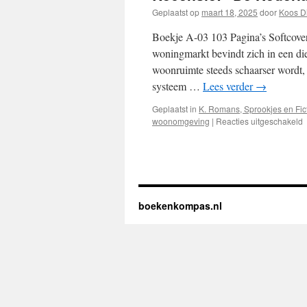
Geplaatst op
maart 18, 2025
door
Koos D
Boekje A-03 103 Pagina’s Softcover
woningmarkt bevindt zich in een diep
woonruimte steeds schaarser wordt,
systeem …
Lees verder
→
Geplaatst in
K. Romans, Sprookjes en Fic
woonomgeving
|
Reacties uitgeschakeld
v
d
boekenkompas.nl