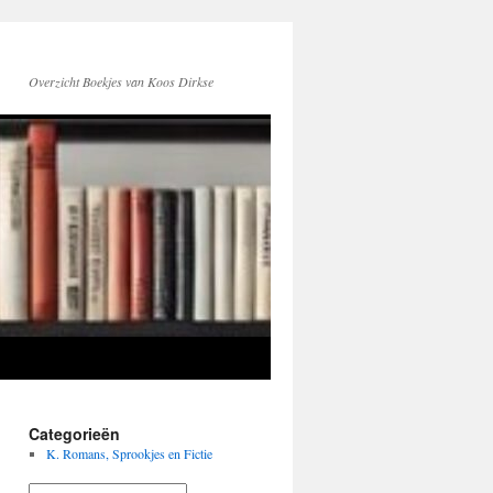
Overzicht Boekjes van Koos Dirkse
Categorieën
K. Romans, Sprookjes en Fictie