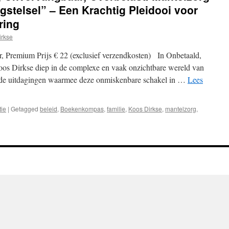
gstelsel” – Een Krachtig Pleidooi voor
ring
irkse
, Premium Prijs € 22 (exclusief verzendkosten) In Onbetaald,
oos Dirkse diep in de complexe en vaak onzichtbare wereld van
t de uitdagingen waarmee deze onmiskenbare schakel in …
Lees
tie
|
Getagged
beleid
,
Boekenkompas
,
familie
,
Koos Dirkse
,
mantelzorg
,