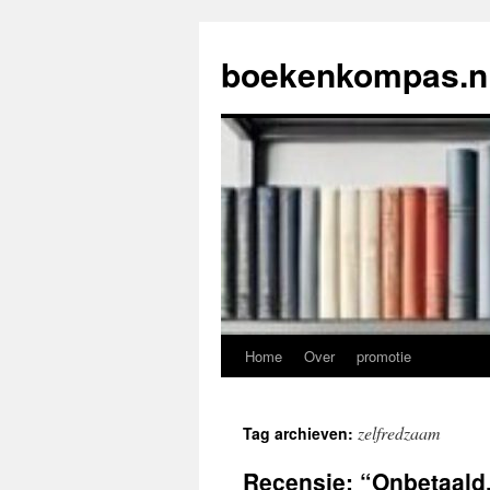
Ga
naar
boekenkompas.n
de
inhoud
Home
Over
promotie
zelfredzaam
Tag archieven:
Recensie: “Onbetaald