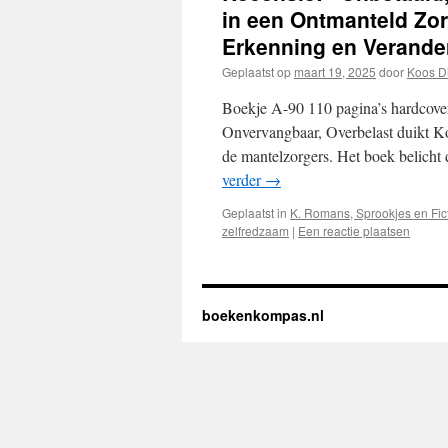
in een Ontmanteld Zor
Erkenning en Verande
Geplaatst op
maart 19, 2025
door
Koos D
Boekje A-90 110 pagina’s hardcover
Onvervangbaar, Overbelast duikt K
de mantelzorgers. Het boek belich
verder
→
Geplaatst in
K. Romans, Sprookjes en Fic
zelfredzaam
|
Een reactie plaatsen
boekenkompas.nl