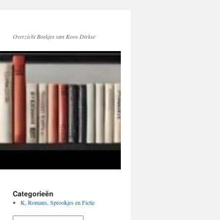
Overzicht Boekjes van Koos Dirkse
Categorieën
K. Romans, Sprookjes en Fictie