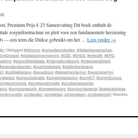
kse
er, Premium Prijs € 23 Samenvatting Dit boek onthult de
tale zorginfrastructuur en pleit voor een fundamentele herziening
D) — een term die Dirkse gebruikt om het …
Lees verder
→
tie
|
Getagged
#AIinzorg
,
#consultancykosten
,
#dataeigenaarschap
,
ZorgDossier
,
#digitalezorgomgeving
,
#DZD
,
#EHDS
,
#eHealth
,
#EPD
,
sseling
,
#gezondheidsdata
,
#internationalezorg
,
#interoperabiliteit
,
#openstandaarden
,
#overheidsregie
,
#patiëntgegevens
,
GO
,
#publiekbelang
,
#spoedzorg
,
#stelselherziening
,
#versnippering
,
rgbeleid
,
#zorgcoördinatie
,
#zorgdigitalisering
,
#zorgICT
,
#zorginEuropa
,
zorgtechnologie
,
#zorgtransformatie
,
#zorgtransparantie
,
wing
,
#zorgvoorwelzijn
,
#zorgwetgeving
,
#zorgzonderwinst
,
Boekenkompas
,
zorginnovatie
,
zorgkosten
,
zorgstelsel
,
zorgsysteem
,
zorgtoekomst
|
Reacties