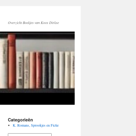
Overzicht Boekjes van Koos Dirkse
Categorieën
K. Romans, Sprookjes en Fictie