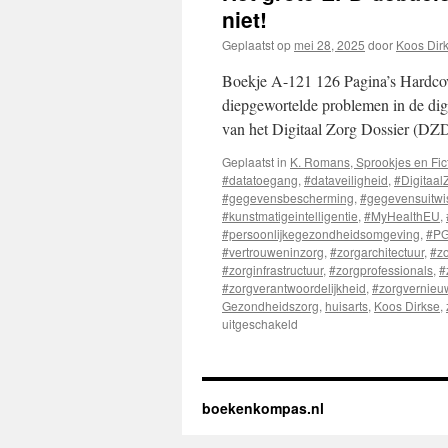
niet!
Geplaatst op
mei 28, 2025
door
Koos Dir
Boekje A-121 126 Pagina’s Hardcov
diepgewortelde problemen in de digi
van het Digitaal Zorg Dossier (DZ
Geplaatst in
K. Romans, Sprookjes en Fic
#datatoegang
,
#dataveiligheid
,
#Digitaal
#gegevensbescherming
,
#gegevensuitwi
#kunstmatigeintelligentie
,
#MyHealthEU
,
#persoonlijkegezondheidsomgeving
,
#P
#vertrouweninzorg
,
#zorgarchitectuur
,
#zo
#zorginfrastructuur
,
#zorgprofessionals
,
#
#zorgverantwoordelijkheid
,
#zorgvernieu
Gezondheidszorg
,
huisarts
,
Koos Dirkse
,
uitgeschakeld
voor
Het
grote
EPD-
debacle.
boekenkompas.nl
Miljarden
verbrand