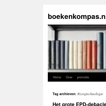
Ga
naar
boekenkompas.n
de
inhoud
Home
Over
promotie
#zorgtechnologie
Tag archieven:
Het grote EPD-debacle