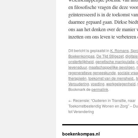
en filosofische vragen die deze voo
geïnteresseerd is in de toekomst va
daarmee gepaard gaan. Dirkse biedt 
ons aan het denken over de manier
inzetten om ons leven te verbeteren
Dit bericht is geplaatst in
K. Romans, Spro
Boekenkompas
,
De Tijd Stilgezet
,
digital
onsterfelijkheid
,
genetische manipulatie
,
levensduur
,
maatschappelijke gevolgen
,
regeneratieve geneeskunde
,
sociale vra
therapieën
,
toekomst van de mensheid.
,
t
Veroudering
,
voeding
,
werkgelegenheid
,
Bookmark de
permalink
.
←
Recensie: “Ouderen in Transitie, naar
Toekomstbestendig Wonen en Zorg” – Dui
tot Verandering
boekenkompas.nl