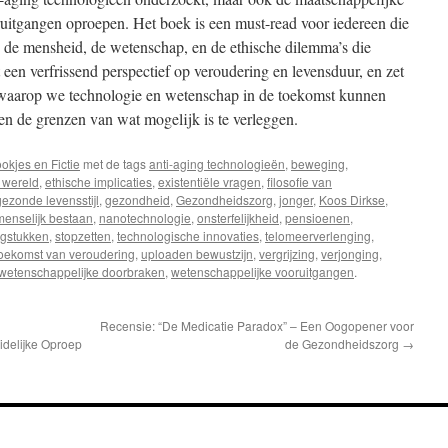
ruitgangen oproepen. Het boek is een must-read voor iedereen die
n de mensheid, de wetenschap, en de ethische dilemma’s die
een verfrissend perspectief op veroudering en levensduur, en zet
 waarop we technologie en wetenschap in de toekomst kunnen
 en de grenzen van wat mogelijk is te verleggen.
okjes en Fictie
met de tags
anti-aging technologieën
,
beweging
,
e wereld
,
ethische implicaties
,
existentiële vragen
,
filosofie van
gezonde levensstijl
,
gezondheid
,
Gezondheidszorg
,
jonger
,
Koos Dirkse
,
menselijk bestaan
,
nanotechnologie
,
onsterfelijkheid
,
pensioenen
,
agstukken
,
stopzetten
,
technologische innovaties
,
telomeerverlenging
,
oekomst van veroudering
,
uploaden bewustzijn
,
vergrijzing
,
verjonging
,
wetenschappelijke doorbraken
,
wetenschappelijke vooruitgangen
.
Recensie: “De Medicatie Paradox” – Een Oogopener voor
delijke Oproep
de Gezondheidszorg
→