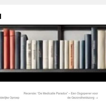
l
Recensie: “De Medicatie Paradox” – Een Oogopener voor
delijke Oproep
de Gezondheidszorg
→