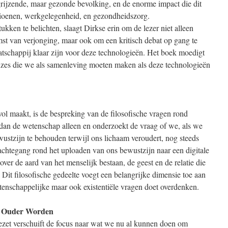
ijzende, maar gezonde bevolking, en de enorme impact die dit
ioenen, werkgelegenheid, en gezondheidszorg.
kken te belichten, slaagt Dirkse erin om de lezer niet alleen
mst van verjonging, maar ook om een kritisch debat op gang te
atschappij klaar zijn voor deze technologieën. Het boek moedigt
keuzes die we als samenleving moeten maken als deze technologieën
ol maakt, is de bespreking van de filosofische vragen rond
r dan de wetenschap alleen en onderzoekt de vraag of we, als we
stzijn te behouden terwijl ons lichaam veroudert, nog steeds
achtegang rond het uploaden van ons bewustzijn naar een digitale
ver de aard van het menselijk bestaan, de geest en de relatie die
it filosofische gedeelte voegt een belangrijke dimensie toe aan
wetenschappelijke maar ook existentiële vragen doet overdenken.
d Ouder Worden
lgezet verschuift de focus naar wat we nu al kunnen doen om