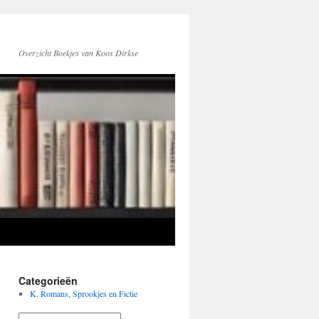
Overzicht Boekjes van Koos Dirkse
Categorieën
K. Romans, Sprookjes en Fictie