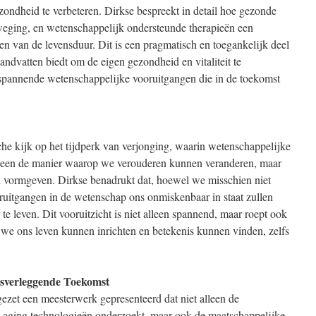
zondheid te verbeteren. Dirkse bespreekt in detail hoe gezonde
eweging, en wetenschappelijk ondersteunde therapieën een
gen van de levensduur. Dit is een pragmatisch en toegankelijk deel
andvatten biedt om de eigen gezondheid en vitaliteit te
de spannende wetenschappelijke vooruitgangen die in de toekomst
sche kijk op het tijdperk van verjonging, waarin wetenschappelijke
alleen de manier waarop we verouderen kunnen veranderen, maar
 vormgeven. Dirkse benadrukt dat, hoewel we misschien niet
oruitgangen in de wetenschap ons onmiskenbaar in staat zullen
 te leven. Dit vooruitzicht is niet alleen spannend, maar roept ook
e ons leven kunnen inrichten en betekenis kunnen vinden, zelfs
nsverleggende Toekomst
ezet een meesterwerk gepresenteerd dat niet alleen de
i-aging technologieën onderzoekt, maar ook de maatschappelijke