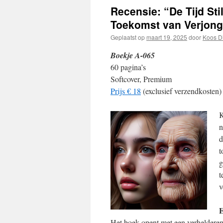
Recensie: “De Tijd St
Toekomst van Verjong
Geplaatst op
maart 19, 2025
door
Koos D
Boekje A-065
60 pagina’s
Softcover, Premium
Prijs € 18
(exclusief verzendkosten)
K
n
d
t
g
t
v
E
Het boek opent met een verheldere