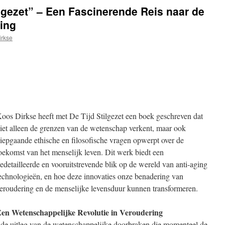
ilgezet” – Een Fascinerende Reis naar de
ing
irkse
oos Dirkse heeft met De Tijd Stilgezet een boek geschreven dat
iet alleen de grenzen van de wetenschap verkent, maar ook
iepgaande ethische en filosofische vragen opwerpt over de
oekomst van het menselijk leven. Dit werk biedt een
edetailleerde en vooruitstrevende blik op de wereld van anti-aging
echnologieën, en hoe deze innovaties onze benadering van
eroudering en de menselijke levensduur kunnen transformeren.
en Wetenschappelijke Revolutie in Veroudering
nde uitleg van de wetenschappelijke doorbraken die momenteel de