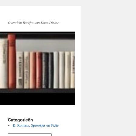
Overzicht Boekjes van Koos Dirkse
Categorieën
K. Romans, Sprookjes en Fictie