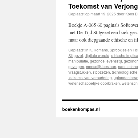
Toekomst van Verjong
Geplaatst op
maart 19, 2025
door
Koos D
Boekje A-065 60 pagina’s Softcover
met De Tijd Stilgezet een boek gesc
maar ook diepgaande ethische en f
Geplaatst in
K. Romans, Sprookjes en Fic
Stilgezet
,
digitale wereld
,
ethische implica
manipulatie
,
gezonde levensstijl
,
gezondh
gevolgen
,
menselijk bestaan
,
nanotechno
vraagstukken
,
stopzetten
,
technologische
toekomst van veroudering
,
uploaden bewu
wetenschappelijke doorbraken
,
wetensch
boekenkompas.nl