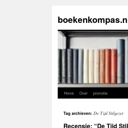
Ga
naar
boekenkompas.n
de
inhoud
Home
Over
promotie
De Tijd Stilgezet
Tag archieven:
Recensie: “De Tijd St