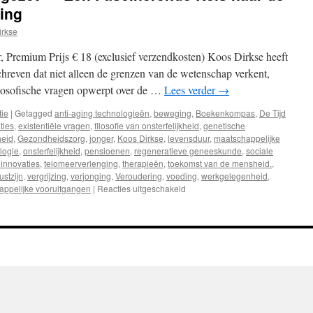
ing
irkse
, Premium Prijs € 18 (exclusief verzendkosten) Koos Dirkse heeft
hreven dat niet alleen de grenzen van de wetenschap verkent,
ilosofische vragen opwerpt over de …
Lees verder
→
tie
|
Getagged
anti-aging technologieën
,
beweging
,
Boekenkompas
,
De Tijd
ties
,
existentiële vragen
,
filosofie van onsterfelijkheid
,
genetische
eid
,
Gezondheidszorg
,
jonger
,
Koos Dirkse
,
levensduur
,
maatschappelijke
logie
,
onsterfelijkheid
,
pensioenen
,
regeneratieve geneeskunde
,
sociale
 innovaties
,
telomeerverlenging
,
therapieën
,
toekomst van de mensheid.
,
stzijn
,
vergrijzing
,
verjonging
,
Veroudering
,
voeding
,
werkgelegenheid
,
appelijke vooruitgangen
|
Reacties uitgeschakeld
voor
Recensie:
“De
Tijd
Stilgezet”
–
Een
Fascinerende
Reis
naar