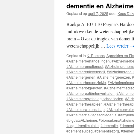
dementie en Alzheime
Geplaatst op
april 7, 2025
door
Koos Dirk
Boekje A-107 110 Pagina’s Hardcove
indrukwekkende wetenschappelijke 
brein – Over de tragiek van dement
wetenschappelijk …
Lees verder
Geplaatst in
K. Romans, Sprookjes en Fic
#Alzheimerbehandelingen
,
#Alzheimerb
#Alzheimeremotioneel
,
#Alzheimerenemo
#Alzheimerenlevensstijl
,
#Alzheimerenou
#Alzheimergenen
,
#Alzheimergenezen
,
#
#Alzheimerhersenziekte
,
#Alzheimerimm
#Alzheimerlotgenoten
,
#Alzheimermedis
#Alzheimerpatiëntenverhalen
,
#Alzheime
#Alzheimerpsychologischeeffecten
,
#Alzh
#Alzheimertherapieën
,
#Alzheimertherap
#Alzheimerwetenschap
,
#Alzheimerweten
#Alzheimerziektegeschiedenis
,
#amyloïd
#bigdataAlzheimer
,
#biomarkersAlzheime
#cognitivestimulatie
,
#dementie
,
#dement
#dementieuitleg
,
#dementiezorg
,
#dement