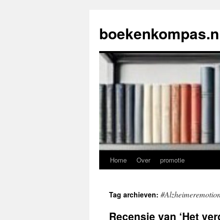
Ga
naar
boekenkompas.n
de
inhoud
Home
Over
promotie
#Alzheimeremotion
Tag archieven:
Recensie van ‘Het ver