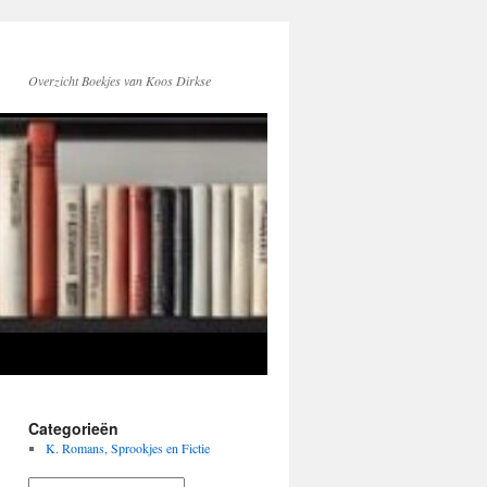
Overzicht Boekjes van Koos Dirkse
Categorieën
K. Romans, Sprookjes en Fictie