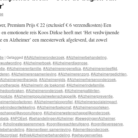
r’
se
r, Premium Prijs € 22 (exclusief € 6 verzendkosten) Een
en emotionele reis Koos Dirkse heeft met ‘Het verdwijnende
ie en Alzheimer’ een meesterwerk afgeleverd, dat zowel
→
tie
|
Getagged
#AIAlzheimeronderzoek
,
#Alzheimerbehandeling
,
ewustwording
,
#Alzheimerboek
,
#Alzheimerdiagnose
,
tie
,
#Alzheimerenfamilie
,
#Alzheimerengenetica
,
#Alzheimerenleeftijd
,
deren
,
#Alzheimerensamenleving
,
#Alzheimerenzorg
,
#Alzheimergedichten
,
Alzheimergentherapie
,
#Alzheimergids
,
#Alzheimerhersenonderzoek
,
unotherapie
,
#Alzheimerin de toekomst
,
#Alzheimerindefamilie
,
chedoorbraken
,
#Alzheimeronderzoek
,
#Alzheimerpatiënten
,
rpoëzie
,
#Alzheimerpopulairwetenschappelijk
,
#Alzheimerpreventie
,
eimerrisicofactoren
,
#Alzheimerrisicoprofiel
,
#Alzheimersocialeimpact
,
ieënindeontwikkeling
,
#Alzheimertoekomst
,
#Alzheimervoorleken
,
schappelijkevooruitgang
,
#Alzheimerwetenschappelijkonderzoek
,
ebeta
,
#APOEe4
,
#behandelingenAlzheimer
,
#bewegingenAlzheimer
,
r
,
#cholinesteraseremmers
,
#cognitieveachteruitgang
,
#cognitievereserve
,
iebehandeling
,
#dementieen samenleving
,
#dementieonderzoek
,
iezorglast
,
#ethiekAlzheimerbehandeling
,
#geheugenverlies
,