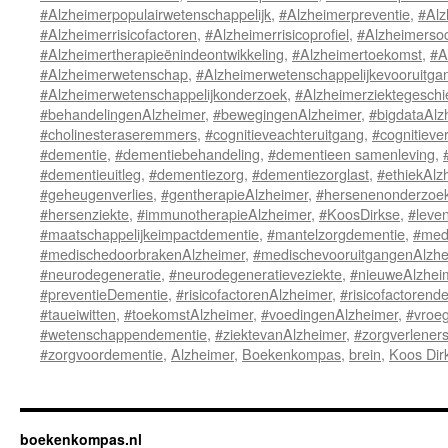
#Alzheimerpopulairwetenschappelijk
,
#Alzheimerpreventie
,
#Alz
#Alzheimerrisicofactoren
,
#Alzheimerrisicoprofiel
,
#Alzheimersoc
#Alzheimertherapieënindeontwikkeling
,
#Alzheimertoekomst
,
#A
#Alzheimerwetenschap
,
#Alzheimerwetenschappelijkevooruitga
#Alzheimerwetenschappelijkonderzoek
,
#Alzheimerziektegeschi
#behandelingenAlzheimer
,
#bewegingenAlzheimer
,
#bigdataAlz
#cholinesteraseremmers
,
#cognitieveachteruitgang
,
#cognitieve
#dementie
,
#dementiebehandeling
,
#dementieen samenleving
,
#dementieuitleg
,
#dementiezorg
,
#dementiezorglast
,
#ethiekAlz
#geheugenverlies
,
#gentherapieAlzheimer
,
#hersenenonderzoe
#hersenziekte
,
#immunotherapieAlzheimer
,
#KoosDirkse
,
#leven
#maatschappelijkeimpactdementie
,
#mantelzorgdementie
,
#medi
#medischedoorbrakenAlzheimer
,
#medischevooruitgangenAlzhe
#neurodegeneratie
,
#neurodegeneratieveziekte
,
#nieuweAlzhei
#preventieDementie
,
#risicofactorenAlzheimer
,
#risicofactorend
#taueiwitten
,
#toekomstAlzheimer
,
#voedingenAlzheimer
,
#vroe
#wetenschappendementie
,
#ziektevanAlzheimer
,
#zorgverlener
#zorgvoordementie
,
Alzheimer
,
Boekenkompas
,
brein
,
Koos Dir
boekenkompas.nl