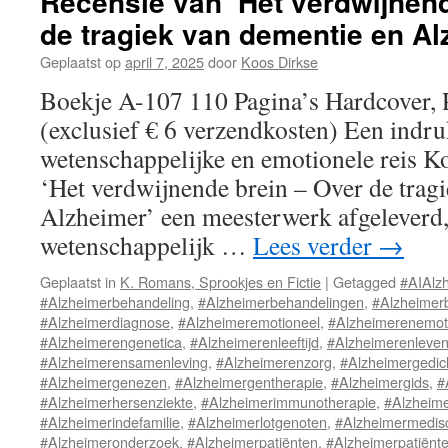
Recensie van ‘Het verdwijnen
de tragiek van dementie en Al
Geplaatst op
april 7, 2025
door
Koos Dirkse
Boekje A-107 110 Pagina’s Hardcover, 
(exclusief € 6 verzendkosten) Een ind
wetenschappelijke en emotionele reis K
‘Het verdwijnende brein – Over de trag
Alzheimer’ een meesterwerk afgeleverd,
wetenschappelijk …
Lees verder
→
Geplaatst in
K. Romans, Sprookjes en Fictie
|
Getagged
#AIAlz
#Alzheimerbehandeling
,
#Alzheimerbehandelingen
,
#Alzheimer
#Alzheimerdiagnose
,
#Alzheimeremotioneel
,
#Alzheimerenemot
#Alzheimerengenetica
,
#Alzheimerenleeftijd
,
#Alzheimerenlevens
#Alzheimerensamenleving
,
#Alzheimerenzorg
,
#Alzheimergedic
#Alzheimergenezen
,
#Alzheimergentherapie
,
#Alzheimergids
,
#
#Alzheimerhersenziekte
,
#Alzheimerimmunotherapie
,
#Alzheime
#Alzheimerindefamilie
,
#Alzheimerlotgenoten
,
#Alzheimermedis
#Alzheimeronderzoek
,
#Alzheimerpatiënten
,
#Alzheimerpatiënt