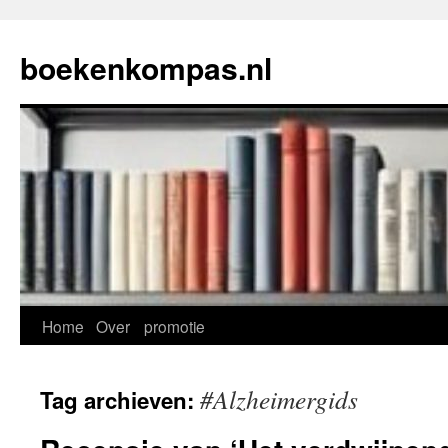
Ga
naar
boekenkompas.nl
de
inhoud
Home
Over
promotie
#Alzheimergids
Tag archieven: