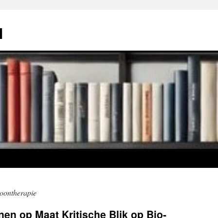
l
oontherapie
n op Maat Kritische Blik op Bio-