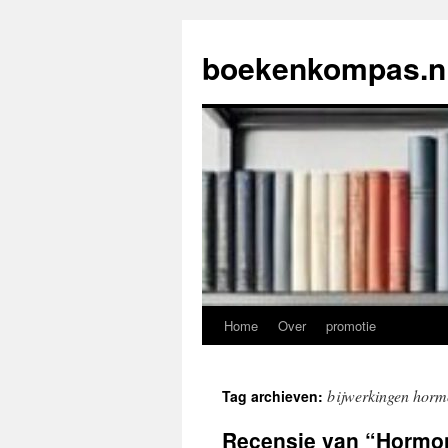
Ga
naar
boekenkompas.n
de
inhoud
Home
Over
promotie
bijwerkingen horm
Tag archieven:
Recensie van “Hormone