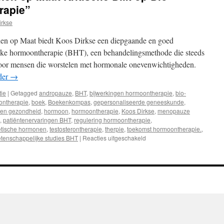
rapie”
irkse
en op Maat biedt Koos Dirkse een diepgaande en goed
ieke hormoontherapie (BHT), een behandelingsmethode die steeds
 voor mensen die worstelen met hormonale onevenwichtigheden.
der
→
tie
|
Getagged
andropauze
,
BHT
,
bijwerkingen hormoontherapie
,
bio-
ontherapie
,
boek
,
Boekenkompas
,
gepersonaliseerde geneeskunde
,
en gezondheid
,
hormoon
,
hormoontherapie
,
Koos Dirkse
,
menopauze
,
patiëntenervaringen BHT
,
regulering hormoontherapie
,
etische hormonen
,
testosterontherapie
,
therpie
,
toekomst hormoontherapie.
,
tenschappelijke studies BHT
|
Reacties uitgeschakeld
voor
Recensie
van
“Hormonen
op
Maat
Kritische
Blik
op
Bio-