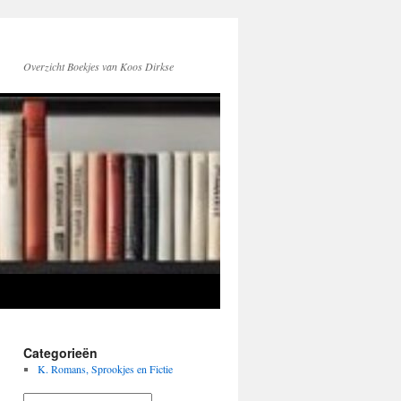
Overzicht Boekjes van Koos Dirkse
Categorieën
K. Romans, Sprookjes en Fictie