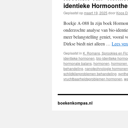
identieke Hormoonthe
Geplaatst op
maart 19, 2025
door
Koos D
Boekje A-088 In zijn boek Hormon
onderzochte analyse van bio-ident
meer belangstelling geniet, vooral
Dirkse biedt niet alleen …
Lees ver
Geplaatst in
K. Romans, Sprookjes en Fic
identieke hormonen
,
bio-identieke hormo
hormonale balans
,
hormonen
,
hormonen 
behandeling
,
nanotechnologie hormonen
schildklierproblemen behandeling
,
synth
vruchtbaarheidsproblemen hormonen
,
we
boekenkompas.nl