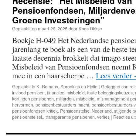
Recensie: “Het Misbeleid van
Pensioenfondsen, Miljardenve
Groene Investeringen”
Geplaatst op
maart 26, 2025
door
Koos Dirkse
Boekje H-049 Het Nederlandse pensioen
jarenlang te boek als een van de beste t
laatste decennia brokkelt dat imago stee
Misbeleid van Pensioenfondsen neemt K
mee in een haarscherpe …
Lees verder
Geplaatst in
K. Romans, Sprookjes en Fictie
|
Getagged
control
invloed pensioen
,
financieel misbeleid
,
foute beleggingskeuzes
,
kortingen pensioenen
,
miljarden
,
misbeleid
,
mismanagement pe
hervormen
,
pensioenbestuurders macht
,
pensioenbestuurders v
pensioenfondsen kritiek
,
Pensioenstelsel Nederland
,
stijgende 
pensioenstelsel.
,
transparantie pensioenen
,
verlies
|
Reacties ui