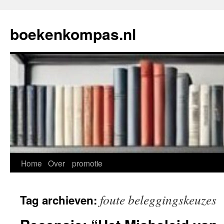
Ga
naar
boekenkompas.nl
de
inhoud
Home
Over
promotie
foute beleggingskeuzes
Tag archieven: