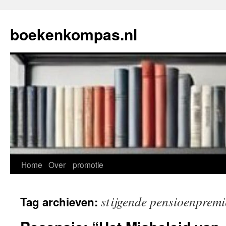
Ga
naar
boekenkompas.nl
de
inhoud
Home
Over
promotie
stijgende pensioenpremi
Tag archieven: