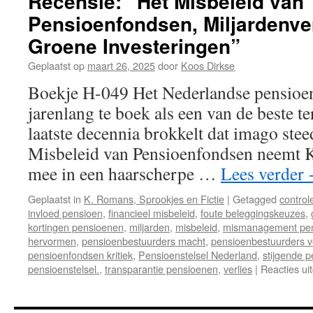
Recensie: “Het Misbeleid van
Pensioenfondsen, Miljardenve
Groene Investeringen”
Geplaatst op
maart 26, 2025
door
Koos Dirkse
Boekje H-049 Het Nederlandse pensioen
jarenlang te boek als een van de beste t
laatste decennia brokkelt dat imago stee
Misbeleid van Pensioenfondsen neemt K
mee in een haarscherpe …
Lees verder
Geplaatst in
K. Romans, Sprookjes en Fictie
|
Getagged
control
invloed pensioen
,
financieel misbeleid
,
foute beleggingskeuzes
,
kortingen pensioenen
,
miljarden
,
misbeleid
,
mismanagement pe
hervormen
,
pensioenbestuurders macht
,
pensioenbestuurders v
pensioenfondsen kritiek
,
Pensioenstelsel Nederland
,
stijgende 
pensioenstelsel.
,
transparantie pensioenen
,
verlies
|
Reacties ui