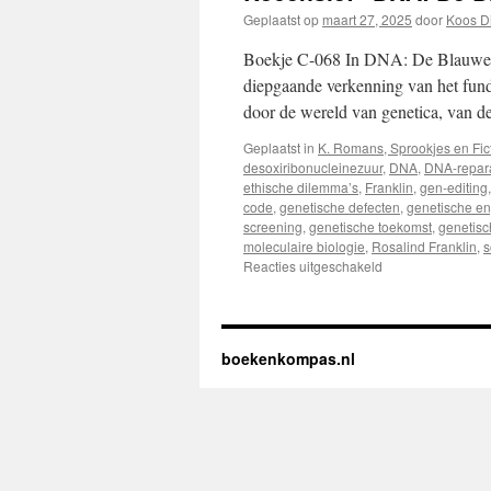
Geplaatst op
maart 27, 2025
door
Koos D
Boekje C-068 In DNA: De Blauwe A
diepgaande verkenning van het fun
door de wereld van genetica, van 
Geplaatst in
K. Romans, Sprookjes en Fic
desoxiribonucleinezuur
,
DNA
,
DNA-repara
ethische dilemma’s
,
Franklin
,
gen-editing
code
,
genetische defecten
,
genetische en
screening
,
genetische toekomst
,
genetisc
moleculaire biologie
,
Rosalind Franklin
,
s
Reacties uitgeschakeld
voor
Recensie:
“DNA:
De
Blauwe
boekenkompas.nl
Afdruk
van
het
Leven”