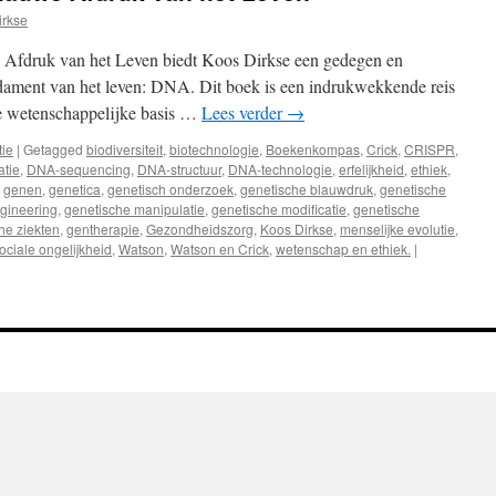
irkse
fdruk van het Leven biedt Koos Dirkse een gedegen en
dament van het leven: DNA. Dit boek is een indrukwekkende reis
de wetenschappelijke basis …
Lees verder
→
tie
|
Getagged
biodiversiteit
,
biotechnologie
,
Boekenkompas
,
Crick
,
CRISPR
,
tie
,
DNA-sequencing
,
DNA-structuur
,
DNA-technologie
,
erfelijkheid
,
ethiek
,
,
genen
,
genetica
,
genetisch onderzoek
,
genetische blauwdruk
,
genetische
gineering
,
genetische manipulatie
,
genetische modificatie
,
genetische
he ziekten
,
gentherapie
,
Gezondheidszorg
,
Koos Dirkse
,
menselijke evolutie
,
ociale ongelijkheid
,
Watson
,
Watson en Crick
,
wetenschap en ethiek.
|