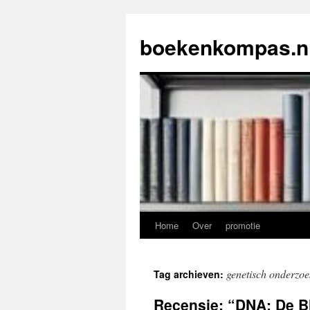
Ga
naar
boekenkompas.n
de
inhoud
Home
Over
promotie
genetisch onderzoe
Tag archieven:
Recensie: “DNA: De B