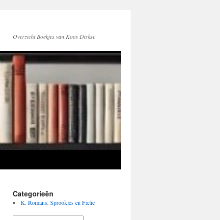
Overzicht Boekjes van Koos Dirkse
Categorieën
K. Romans, Sprookjes en Fictie