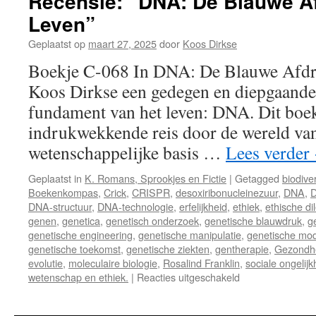
Recensie: “DNA: De Blauwe Af
Leven”
Geplaatst op
maart 27, 2025
door
Koos Dirkse
Boekje C-068 In DNA: De Blauwe Afdru
Koos Dirkse een gedegen en diepgaande
fundament van het leven: DNA. Dit boek
indrukwekkende reis door de wereld van
wetenschappelijke basis …
Lees verder
Geplaatst in
K. Romans, Sprookjes en Fictie
|
Getagged
biodiver
Boekenkompas
,
Crick
,
CRISPR
,
desoxiribonucleinezuur
,
DNA
,
D
DNA-structuur
,
DNA-technologie
,
erfelijkheid
,
ethiek
,
ethische d
genen
,
genetica
,
genetisch onderzoek
,
genetische blauwdruk
,
g
genetische engineering
,
genetische manipulatie
,
genetische modi
genetische toekomst
,
genetische ziekten
,
gentherapie
,
Gezondh
evolutie
,
moleculaire biologie
,
Rosalind Franklin
,
sociale ongelijk
wetenschap en ethiek.
|
Reacties uitgeschakeld
voor
Recensie:
“DNA: