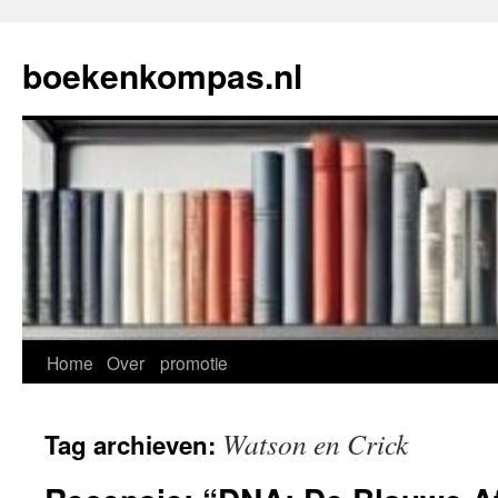
Ga
naar
boekenkompas.nl
de
inhoud
Home
Over
promotie
Watson en Crick
Tag archieven: