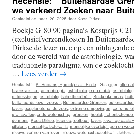
Recensie: “Buitenaardse Gr
we verkeerd Zoeken naar Bui
Geplaatst op
maart 26, 2025
door
Koos Dirkse
Boekje G-80 90 pagina’s Kostprijs € 21
(exclusiefverzendkosten In Buitenaard
Dirkse de lezer mee op een uitdagende e
door de wereld van de astrobiologie, waa
traditionele paradigma van de zoektocht
…
Lees verder
→
Geplaatst in
K. Romans, Sprookjes en Fictie
|
Getagged
alterna
levensvormen
,
astrobiologie
,
astrobiologie en ethiek
,
astrobiolog
ontdekkingen
,
astrobiologische theorieën.
,
Boekenkompas
,
buit
buitenaards leven zoeken
,
Buitenaardse Grenzen
,
buitenaards
leven
,
exoplanetenonderzoek
,
extreme omgevingen
,
extremofie
grensverleggende wetenschap
,
grenzen
,
heelal
,
het onbekende 
de mens
,
Koos Dirkse
,
kosmos
,
leefbaar
,
leven
,
leven op basis
silicium
,
menselijke betekenis
,
menselijke overtuigingen en wet
nieuwe vormen van leven
,
nieuwe wetenschappelijke inzichten
,