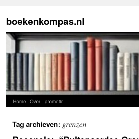
Ga
naar
boekenkompas.nl
de
inhoud
Home
Over
promotie
grenzen
Tag archieven: