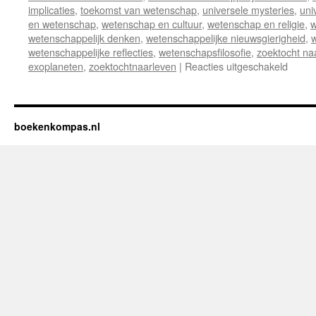
implicaties
,
toekomst van wetenschap
,
universele mysteries
,
uni
en wetenschap
,
wetenschap en cultuur
,
wetenschap en religie
,
w
wetenschappelijk denken
,
wetenschappelijke nieuwsgierigheid
,
w
wetenschappelijke reflecties
,
wetenschapsfilosofie
,
zoektocht na
exoplaneten
,
zoektochtnaarleven
|
Reacties uitgeschakeld
voor
Recen
“Buit
Grenz
Waar
boekenkompas.nl
we
verke
Zoeke
naar
Buite
Leven