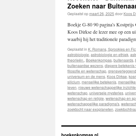
Zoeken naar Buitenaa
Geplaatst op
maart 26, 2025
door
Koos D
Boekje G-80 90 pagina’s Kostprijs 
Koos Dirkse de lezer mee op een uit
waarbij hij het traditionele paradi
Geplaatst in
K. Romans, Sprookjes en Fic
astrobiologie
,
astrobiologie en ethiek
,
ast
theorieën.
,
Boekenkompas
,
buitenaards
,
buitenaardse wezens
,
diepere betekenis 
filosofie en wetenschap
,
grensverleggen
universum en de mens
,
Koos Dirkse
,
kos
silicium
,
menselijke betekenis
,
menselijke
leven
,
nieuwe wetenschappelijke inzicht
wetenschap
,
universele mysteries
,
univer
wetenschap en religie
,
wetenschap en spir
wetenschappelijke paradigma's
,
wetensch
zoektocht naar exoplaneten
,
zoektochtna
boekenkompas.nl