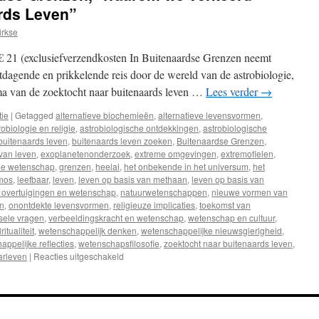
rds Leven”
irkse
€ 21 (exclusiefverzendkosten In Buitenaardse Grenzen neemt
dagende en prikkelende reis door de wereld van de astrobiologie,
gma van de zoektocht naar buitenaards leven …
Lees verder
→
tie
|
Getagged
alternatieve biochemieën
,
alternatieve levensvormen
,
robiologie en religie
,
astrobiologische ontdekkingen
,
astrobiologische
buitenaards leven
,
buitenaards leven zoeken
,
Buitenaardse Grenzen
,
van leven
,
exoplanetenonderzoek
,
extreme omgevingen
,
extremofielen
,
de wetenschap
,
grenzen
,
heelal
,
het onbekende in het universum
,
het
mos
,
leefbaar
,
leven
,
leven op basis van methaan
,
leven op basis van
 overtuigingen en wetenschap
,
natuurwetenschappen
,
nieuwe vormen van
en
,
onontdekte levensvormen
,
religieuze implicaties
,
toekomst van
sele vragen
,
verbeeldingskracht en wetenschap
,
wetenschap en cultuur
,
itualiteit
,
wetenschappelijk denken
,
wetenschappelijke nieuwsgierigheid
,
appelijke reflecties
,
wetenschapsfilosofie
,
zoektocht naar buitenaards leven
,
arleven
|
Reacties uitgeschakeld
voor
Recensie:
“Buitenaardse
Grenzen,
Waarom