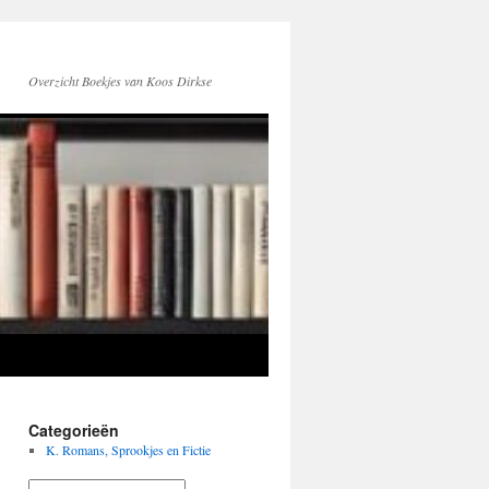
Overzicht Boekjes van Koos Dirkse
Categorieën
K. Romans, Sprookjes en Fictie