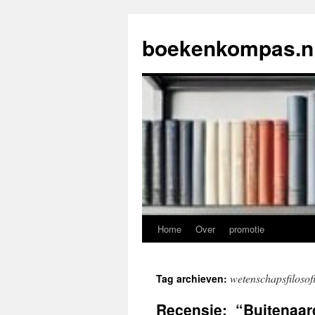
Ga
naar
boekenkompas.n
de
inhoud
Home
Over
promotie
wetenschapsfilosof
Tag archieven:
Recensie: “Buitenaa