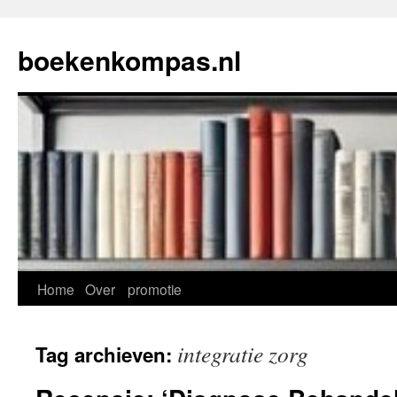
Ga
naar
boekenkompas.nl
de
inhoud
Home
Over
promotie
integratie zorg
Tag archieven: