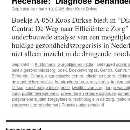
Recensie: ‘Diagnose Behandel
Geplaatst op
maart 19, 2025
door
Koos Dirkse
Boekje A-050 Koos Dirkse biedt in “D
Centra: De Weg naar Efficiëntere Zorg” 
onderbouwde analyse van een mogelijke
huidige gezondheidszorgcrisis in Neder
niet alleen inzicht in de dringende no
Geplaatst in
K. Romans, Sprookjes en Fictie
|
Getagged
adminis
beleid gezondheidszorg
,
boek
,
Boekenkompas
,
Centra
,
Centru
Behandel Centra
,
diagnostische centra
,
efficiëntere zorg
,
elektr
gezondheidszorgcrisis
,
herstructurering zorgsysteem
,
implement
Dirkse
,
kunstmatige intelligentie
,
kwaliteit van zorg
,
lange wachtt
zorg
,
patiënttevredenheid
,
preventie en vroege diagnose
,
samenw
zorgverleners
,
slim zorgsysteem
,
technologie in de zorg
,
toekom
zorgsector
,
zorgtoekomst
|
Reacties uitgeschakeld
voor
Recensie:
‘Diagnose
Behandel
Centra’
boekenkompas.nl