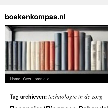
Ga
naar
boekenkompas.nl
de
inhoud
Home
Over
promotie
technologie in de zorg
Tag archieven: