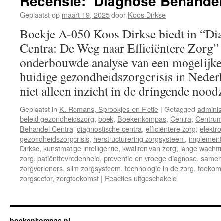
Recensie: ‘Diagnose Behandel
Geplaatst op
maart 19, 2025
door
Koos Dirkse
Boekje A-050 Koos Dirkse biedt in “D
Centra: De Weg naar Efficiëntere Zorg” 
onderbouwde analyse van een mogelijke
huidige gezondheidszorgcrisis in Neder
niet alleen inzicht in de dringende no
Geplaatst in
K. Romans, Sprookjes en Fictie
|
Getagged
adminis
beleid gezondheidszorg
,
boek
,
Boekenkompas
,
Centra
,
Centru
Behandel Centra
,
diagnostische centra
,
efficiëntere zorg
,
elektr
gezondheidszorgcrisis
,
herstructurering zorgsysteem
,
implement
Dirkse
,
kunstmatige intelligentie
,
kwaliteit van zorg
,
lange wachtt
zorg
,
patiënttevredenheid
,
preventie en vroege diagnose
,
samenw
zorgverleners
,
slim zorgsysteem
,
technologie in de zorg
,
toekom
zorgsector
,
zorgtoekomst
|
Reacties uitgeschakeld
voor
Recensie:
‘Diagnose
Behandel
Centra’
boekenkompas.nl