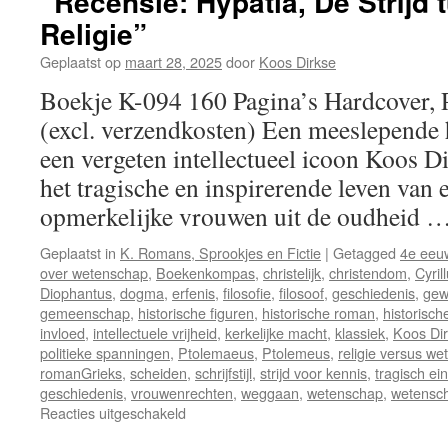
“Recensie: Hypatia, De Strijd
Religie”
Geplaatst op
maart 28, 2025
door
Koos Dirkse
Boekje K-094 160 Pagina’s Hardcover, 
(excl. verzendkosten) Een meeslepende 
een vergeten intellectueel icoon Koos D
het tragische en inspirerende leven van 
opmerkelijke vrouwen uit de oudheid 
Geplaatst in
K. Romans, Sprookjes en Fictie
|
Getagged
4e eeu
over wetenschap
,
Boekenkompas
,
christelijk
,
christendom
,
Cyril
Diophantus
,
dogma
,
erfenis
,
filosofie
,
filosoof
,
geschiedenis
,
gew
gemeenschap
,
historische figuren
,
historische roman
,
historische
invloed
,
intellectuele vrijheid
,
kerkelijke macht
,
klassiek
,
Koos Di
politieke spanningen
,
Ptolemaeus
,
Ptolemeus
,
religie versus w
romanGrieks
,
scheiden
,
schrijfstijl
,
strijd voor kennis
,
tragisch ei
geschiedenis
,
vrouwenrechten
,
weggaan
,
wetenschap
,
wetensch
Reacties uitgeschakeld
voor
“Recensie: