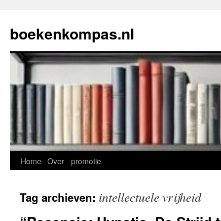
Ga
naar
boekenkompas.nl
de
inhoud
Home
Over
promotie
intellectuele vrijheid
Tag archieven: