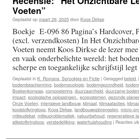
Recensie: “Het Onzichtbare 
Voeten”
Geplaatst op
maart 29, 2025
door
Koos Dirkse
Boekje E-096 86 Pagina’s Hardcover, P
(excl. verzendkosten) In Het Onzichtb
Voeten neemt Koos Dirkse de lezer mee 
en vaak onderbelichte wereld: het bode
scherpe en toegankelijke schrijfstijl le
Geplaatst in
K. Romans, Sprookjes en Fictie
|
Getagged
beleid
,
bodembescherming
,
bodemecologie
,
bodemgezondheid
,
bodem
Boekenkompas
,
compostering
,
duurzaamheid
,
duurzame bode
impact
,
ecologische oplossingen.
,
ecosystemen
,
gezonde planee
Onze Voeten
,
intensieve landbouw
,
klimaat
,
klimaatacties
,
klimaa
koolstofkringloop
,
Koos Dirkse
,
landbouwopbrengsten
,
micro-or
milieudebat
,
milieuproblematiek
,
natuurbehoud
,
regeneratieve 
stikstofkringloop
,
verstedelijking
,
waterhuishouding
|
Reacties ui