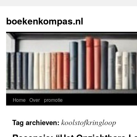
Ga
naar
boekenkompas.nl
de
inhoud
Home
Over
promotie
koolstofkringloop
Tag archieven: