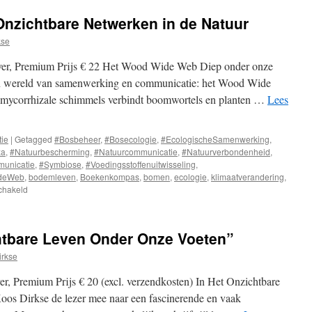
nzichtbare Netwerken in de Natuur
kse
ver, Premium Prijs € 22 Het Wood Wide Web Diep onder onze
en wereld van samenwerking en communicatie: het Wood Wide
 mycorrhizale schimmels verbindt boomwortels en planten …
Lees
tie
|
Getagged
#Bosbeheer
,
#Bosecologie
,
#EcologischeSamenwerking
,
za
,
#Natuurbescherming
,
#Natuurcommunicatie
,
#Natuurverbondenheid
,
unicatie
,
#Symbiose
,
#Voedingsstoffenuitwisseling
,
deWeb
,
bodemleven
,
Boekenkompas
,
bomen
,
ecologie
,
klimaatverandering
,
chakeld
voor
Het
Wood
Wide
htbare Leven Onder Onze Voeten”
Web,
Onzichtbare
irkse
Netwerken
in
, Premium Prijs € 20 (excl. verzendkosten) In Het Onzichtbare
de
s Dirkse de lezer mee naar een fascinerende en vaak
Natuur