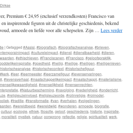
Dirkse
r, Premium € 24,95 (exclusief verzendkosten) Francisco van
 en inspirerende figuren uit de christelijke geschiedenis, bekend
nvoud, armoede en liefde voor alle schepselen. Zijn …
Lees verder
tie
|
Getagged
#Assisi
,
#biografisch
,
#biografischeanalyse
,
#brieven
,
ntemporainimpact
,
#cultureleimpact
,
#dienst
,
#dienstbaarheid
,
#dieren
,
ewaarden
,
#ethischleven
,
#Franciscanen
,
#Francisco
,
#geloofspraktijk
,
goddelijkeinspiratie
,
#goedheid
,
#heilig
,
#heilige
,
#heiligen
,
#heiligenleven
,
historischeanalyse
,
#historischecontext
,
#historischefiguur
,
#kerk
,
#leer
,
#leermeester
,
#leerzamefiguur
,
#levenservaringen
,
jl
,
#levensverhaal
,
#maatschappelijkeimpact
,
#maatschappij
,
#materialisme
,
menselijkewaardigheid
,
#menselijkheid
,
#mensenrechten
,
terpretatie
,
#Natuurbescherming
,
#navolging
,
#nederigheid
,
#onderricht
,
euze
,
#religieuzeinvloed
,
#religieuzeorde
,
#rolinreligie
,
#rolmodel
,
oliek
,
#traditie
,
#transformatie
,
#van
,
#verhalen
,
#volgelingen
,
aarden
,
#wereldbeeld
,
#wereldwijd
,
#wonderen
,
armoede
,
biografie
,
,
cultuur
,
ecologie
,
ethiek
,
filosofie
,
geloof
,
geschiedenis
,
historie
,
inspiratie
,
,
moraliteit
,
mystiek
,
natuur
,
oorsprong
,
reflectie
,
religie
,
spiritualiteit
,
werk
,
scus