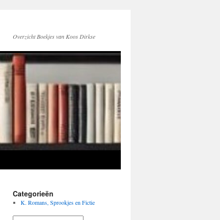
Overzicht Boekjes van Koos Dirkse
Categorieën
K. Romans, Sprookjes en Fictie