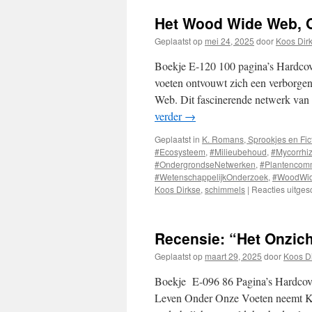
Assisi
Het Wood Wide Web, O
Geplaatst op
mei 24, 2025
door
Koos Dir
Boekje E-120 100 pagina’s Hardco
voeten ontvouwt zich een verborg
Web. Dit fascinerende netwerk van
verder
→
Geplaatst in
K. Romans, Sprookjes en Fic
#Ecosysteem
,
#Milieubehoud
,
#Mycorrhi
#OndergrondseNetwerken
,
#Plantencomm
#WetenschappelijkOnderzoek
,
#WoodWi
Koos Dirkse
,
schimmels
|
Reacties uitges
Recensie: “Het Onzic
Geplaatst op
maart 29, 2025
door
Koos D
Boekje E-096 86 Pagina’s Hardcover
Leven Onder Onze Voeten neemt Koo