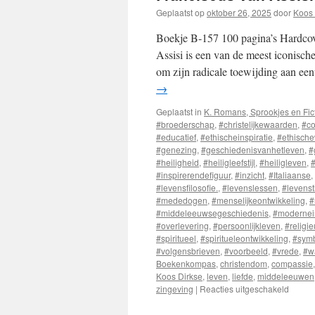
Geplaatst op
oktober 26, 2025
door
Koos 
Boekje B-157 100 pagina’s Hardcove
Assisi is een van de meest iconische
om zijn radicale toewijding aan ee
→
Geplaatst in
K. Romans, Sprookjes en Fic
#broederschap
,
#christelijkewaarden
,
#co
#educatief
,
#ethischeinspiratie
,
#ethisch
#genezing
,
#geschiedenisvanhetleven
,
#
#heiligheid
,
#heiligleefstijl
,
#heiligleven
,
#
#inspirerendefiguur
,
#inzicht
,
#Italiaanse
,
#levensfilosofie.
,
#levenslessen
,
#levensti
#mededogen
,
#menselijkeontwikkeling
,
#
#middeleeuwsegeschiedenis
,
#modernein
#overlevering
,
#persoonlijkleven
,
#religi
#spiritueel
,
#spiritueleontwikkeling
,
#symb
#volgensbrieven
,
#voorbeeld
,
#vrede
,
#w
Boekenkompas
,
christendom
,
compassie
Koos Dirkse
,
leven
,
liefde
,
middeleeuwen
zingeving
|
Reacties uitgeschakeld
voor
Franci
van