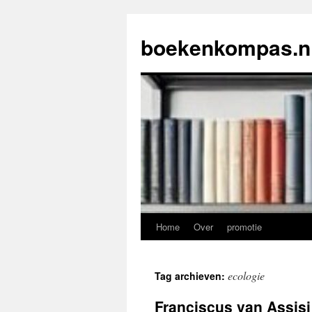
Ga
naar
boekenkompas.n
de
inhoud
Home
Over
promotie
ecologie
Tag archieven:
Franciscus van Assisi