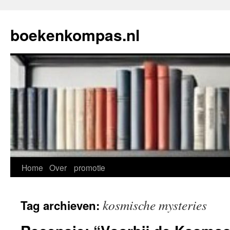
Ga
naar
boekenkompas.nl
de
inhoud
Home
Over
promotie
kosmische mysteries
Tag archieven: