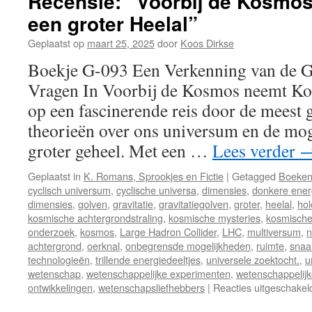
Recensie: “Voorbij de Kosmos
een groter Heelal”
Geplaatst op
maart 25, 2025
door
Koos Dirkse
Boekje G-093 Een Verkenning van de G
Vragen In Voorbij de Kosmos neemt Koo
op een fascinerende reis door de meest
theorieën over ons universum en de mog
groter geheel. Met een …
Lees verder
Geplaatst in
K. Romans, Sprookjes en Fictie
|
Getagged
Boeke
cyclisch universum
,
cyclische universa
,
dimensies
,
donkere ener
dimensies
,
golven
,
gravitatie
,
gravitatiegolven
,
groter
,
heelal
,
hol
kosmische achtergrondstraling
,
kosmische mysteries
,
kosmische
onderzoek
,
kosmos
,
Large Hadron Collider
,
LHC
,
multiversum
,
n
achtergrond
,
oerknal
,
onbegrensde mogelijkheden
,
ruimte
,
snaa
technologieën
,
trillende energiedeeltjes
,
universele zoektocht.
,
u
wetenschap
,
wetenschappelijke experimenten
,
wetenschappelijk
ontwikkelingen
,
wetenschapsliefhebbers
|
Reacties uitgeschakel