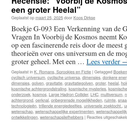
Recensie: “Voorbij de Kosmos
een groter Heelal”
Geplaatst op
maart 25, 2025
door
Koos Dirkse
Boekje G-093 Een Verkenning van de G
Vragen In Voorbij de Kosmos neemt Koo
op een fascinerende reis door de meest
theorieën over ons universum en de mog
groter geheel. Met een …
Lees verder
Geplaatst in
K. Romans, Sprookjes en Fictie
|
Getagged
Boeke
cyclisch universum
,
cyclische universa
,
dimensies
,
donkere ener
dimensies
,
golven
,
gravitatie
,
gravitatiegolven
,
groter
,
heelal
,
hol
kosmische achtergrondstraling
,
kosmische mysteries
,
kosmische
onderzoek
,
kosmos
,
Large Hadron Collider
,
LHC
,
multiversum
,
n
achtergrond
,
oerknal
,
onbegrensde mogelijkheden
,
ruimte
,
snaa
technologieën
,
trillende energiedeeltjes
,
universele zoektocht.
,
u
wetenschap
,
wetenschappelijke experimenten
,
wetenschappelijk
ontwikkelingen
,
wetenschapsliefhebbers
|
Reacties uitgeschakel