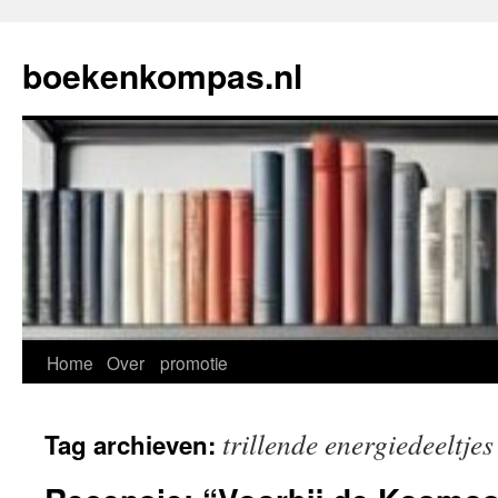
Ga
naar
boekenkompas.nl
de
inhoud
Home
Over
promotie
trillende energiedeeltjes
Tag archieven: