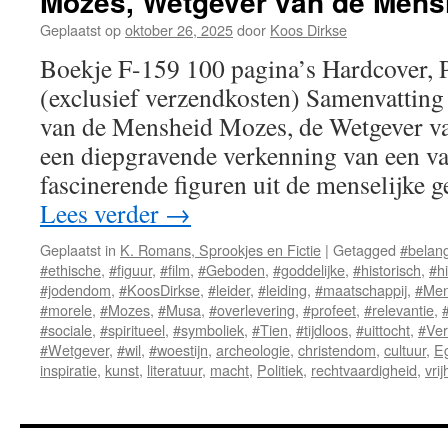
Mozes, Wetgever van de Mens
Geplaatst op
oktober 26, 2025
door
Koos Dirkse
Boekje F-159 100 pagina’s Hardcover,
(exclusief verzendkosten) Samenvatting
van de Mensheid Mozes, de Wetgever v
een diepgravende verkenning van een v
fascinerende figuren uit de menselijke
Lees verder
→
Geplaatst in
K. Romans, Sprookjes en Fictie
|
Getagged
#belan
#ethische
,
#figuur
,
#film
,
#Geboden
,
#goddelijke
,
#historisch
,
#hi
#jodendom
,
#KoosDirkse
,
#leider
,
#leiding
,
#maatschappij
,
#Men
#morele
,
#Mozes
,
#Musa
,
#overlevering
,
#profeet
,
#relevantie
,
#sociale
,
#spiritueel
,
#symboliek
,
#Tien
,
#tijdloos
,
#uittocht
,
#Ver
#Wetgever
,
#wil
,
#woestijn
,
archeologie
,
christendom
,
cultuur
,
E
inspiratie
,
kunst
,
literatuur
,
macht
,
Politiek
,
rechtvaardigheid
,
vrij