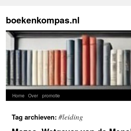
Ga
naar
boekenkompas.nl
de
inhoud
Home
Over
promotie
#leiding
Tag archieven: