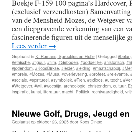
Boekje F-159 100 pagina’s Hardcover,
(exclusief verzendkosten) Samenvatting
van de Mensheid Mozes, de Wetgever v
een diepgravende verkenning van een v
fascinerende figuren uit de menselijke
Lees verder
→
Geplaatst in
K. Romans, Sprookjes en Fictie
|
Getagged
#belan
#ethische
,
#figuur
,
#film
,
#Geboden
,
#goddelijke
,
#historisch
,
#hi
#jodendom
,
#KoosDirkse
,
#leider
,
#leiding
,
#maatschappij
,
#Men
#morele
,
#Mozes
,
#Musa
,
#overlevering
,
#profeet
,
#relevantie
,
#sociale
,
#spiritueel
,
#symboliek
,
#Tien
,
#tijdloos
,
#uittocht
,
#Ver
#Wetgever
,
#wil
,
#woestijn
,
archeologie
,
christendom
,
cultuur
,
E
inspiratie
,
kunst
,
literatuur
,
macht
,
Politiek
,
rechtvaardigheid
,
vrij
Nieuwe Golf, Drugs, Jeugd en
Geplaatst op
oktober 26, 2025
door
Koos Dirkse