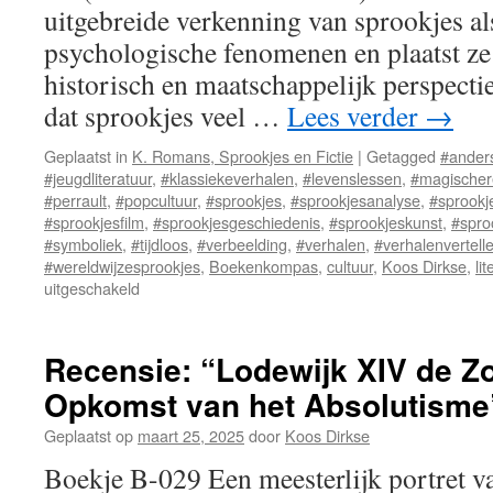
uitgebreide verkenning van sprookjes als
psychologische fenomenen en plaatst ze
historisch en maatschappelijk perspecti
dat sprookjes veel …
Lees verder
→
Geplaatst in
K. Romans, Sprookjes en Fictie
|
Getagged
#ander
#jeugdliteratuur
,
#klassiekeverhalen
,
#levenslessen
,
#magischer
#perrault
,
#popcultuur
,
#sprookjes
,
#sprookjesanalyse
,
#sprookj
#sprookjesfilm
,
#sprookjesgeschiedenis
,
#sprookjeskunst
,
#spro
#symboliek
,
#tijdloos
,
#verbeelding
,
#verhalen
,
#verhalenvertelle
#wereldwijzesprookjes
,
Boekenkompas
,
cultuur
,
Koos Dirkse
,
li
uitgeschakeld
voor
De
Betovering
van
Recensie: “Lodewijk XIV de Z
Sprookjes
Opkomst van het Absolutisme
Van
Oorsprong
Geplaatst op
maart 25, 2025
door
Koos Dirkse
tot
Moderne
Boekje B-029 Een meesterlijk portret v
Vertellingen