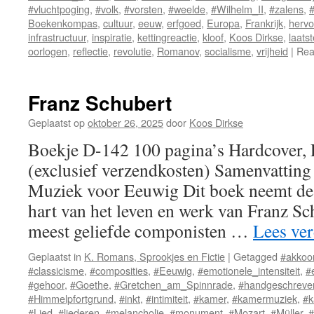
#vluchtpoging
,
#volk
,
#vorsten
,
#weelde
,
#Wilhelm_II
,
#zalens
,
#
Boekenkompas
,
cultuur
,
eeuw
,
erfgoed
,
Europa
,
Frankrijk
,
herv
infrastructuur
,
inspiratie
,
kettingreactie
,
kloof
,
Koos Dirkse
,
laatst
oorlogen
,
reflectie
,
revolutie
,
Romanov
,
socialisme
,
vrijheid
|
Rea
Franz Schubert
Geplaatst op
oktober 26, 2025
door
Koos Dirkse
Boekje D-142 100 pagina’s Hardcover,
(exclusief verzendkosten) Samenvatting
Muziek voor Eeuwig Dit boek neemt de 
hart van het leven en werk van Franz Sc
meest geliefde componisten …
Lees ve
Geplaatst in
K. Romans, Sprookjes en Fictie
|
Getagged
#akkoo
#classicisme
,
#composities
,
#Eeuwig
,
#emotionele_intensiteit
,
#
#gehoor
,
#Goethe
,
#Gretchen_am_Spinnrade
,
#handgeschreven
#Himmelpfortgrund
,
#inkt
,
#intimiteit
,
#kamer
,
#kamermuziek
,
#k
#Lied
,
#liederen
,
#melancholie
,
#monument
,
#Mozart
,
#Müller
,
#