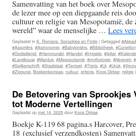
Nederland
Samenvatting van het boek over Mesop
de lezer mee op een diepgaande reis doo
cultuur en religie van Mesopotamië, de
wereld” waar de menselijke …
Lees ver
Geplaatst in
K. Romans, Sprookjes en Fictie
|
Getagged
#Akkad
#Assyriërs
,
#Astronomie
,
#Babyloniërs
,
#Bibliotheek
,
#Cuneifor
#Godsdienst
,
#Hammurabi
,
#Handel
,
#Irrigatie
,
#Isjtar
,
#Kalende
#Landbouw
,
#Marduk
,
#Mesopotamië
,
#mythologie
,
#Nineveh
,
#
#Spijkerschrift
,
#Stadstaat
,
#Tempel
,
#Tigris
,
#Ur
,
#Uruk
,
#Verov
#Ziggurat
,
Boekenkompas
,
cultuur
,
erfenis
,
Koos Dirkse
,
religie
|
De Betovering van Sprookjes
tot Moderne Vertellingen
Geplaatst op
mei 16, 2025
door
Koos Dirkse
Boekje K-119 68 pagina.s Harcover, Pre
18 (exclusief verzendkosten) Samenvatt