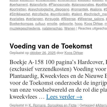
#perkament
,
#pianoforte
,
#Pianosonate
,
#pianosonates
,
#poëti
#portretten
,
#psychologische_diepgang
,
#romantiek
,
#salons
,
#S
#Strijkkwartet
,
#strofische
,
#symfonieën
,
#talent
,
#technisch_me
#variaties
,
#verlangen
,
#vreugde
,
#Weense
,
#Weense_salons
,
Boekenkompas
,
cultuur
,
emotie
,
geboorte
,
hoop
,
Koos Dirkse
,
m
muziekgeschiedenis
,
nalatenschap
,
Wenen
|
Reacties uitgescha
Voeding van de Toekomst
Geplaatst op
oktober 26, 2025
door
Koos Dirkse
Boekje A-158 100 pagina’s Hardcover,
(exclusief verzendkosten) Voeding voo
Plantaardig, Kweekvlees en de Nieuwe 
voor de Toekomst onderzoekt de ingrijp
van onze voedselwereld en de rol die pl
kweekvlees …
Lees verder
→
Geplaatst in
K. Romans, Sprookjes en Fictie
|
Getagged
#Altern