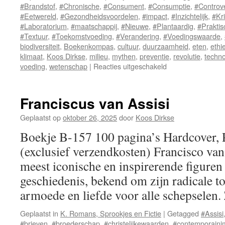
#Brandstof
,
#Chronische
,
#Consument
,
#Consumptie
,
#Controv
#Eetwereld
,
#Gezondheidsvoordelen
,
#impact
,
#Inzichtelijk
,
#Kri
#Laboratorium
,
#maatschappij
,
#Nieuwe
,
#Plantaardig
,
#Praktis
#Textuur
,
#Toekomstvoeding
,
#Verandering
,
#Voedingswaarde
,
biodiversiteit
,
Boekenkompas
,
cultuur
,
duurzaamheid
,
eten
,
ethi
klimaat
,
Koos Dirkse
,
milieu
,
mythen
,
preventie
,
revolutie
,
techno
voeding
,
wetenschap
|
Reacties uitgeschakeld
voor
Voeding
van
de
Franciscus van Assisi
Toekomst
Geplaatst op
oktober 26, 2025
door
Koos Dirkse
Boekje B-157 100 pagina’s Hardcover,
(exclusief verzendkosten) Francisco van 
meest iconische en inspirerende figuren u
geschiedenis, bekend om zijn radicale t
armoede en liefde voor alle schepselen
Geplaatst in
K. Romans, Sprookjes en Fictie
|
Getagged
#Assisi
#brieven
,
#broederschap
,
#christelijkewaarden
,
#contemporaini