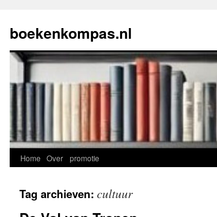
Ga
naar
boekenkompas.nl
de
inhoud
Home
Over
promotie
cultuur
Tag archieven: