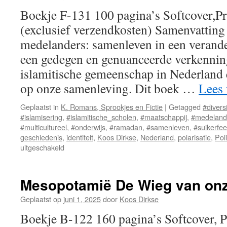
Boekje F-131 100 pagina’s Softcover,P
(exclusief verzendkosten) Samenvatting
medelanders: samenleven in een verand
een gedegen en genuanceerde verkennin
islamitische gemeenschap in Nederland 
op onze samenleving. Dit boek …
Lees
Geplaatst in
K. Romans, Sprookjes en Fictie
|
Getagged
#diversi
#islamisering
,
#islamitische_scholen
,
#maatschappij
,
#medeland
#multicultureel
,
#onderwijs
,
#ramadan
,
#samenleven
,
#suikerfee
geschiedenis
,
identiteit
,
Koos Dirkse
,
Nederland
,
polarisatie
,
Poli
uitgeschakeld
voor
De
islamitische
medelanders,
Mesopotamië De Wieg van on
Samenleven
in
Geplaatst op
juni 1, 2025
door
Koos Dirkse
een
Boekje B-122 160 pagina’s Softcover, 
Veranderend