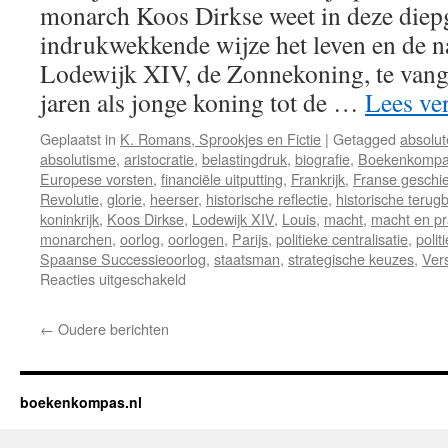
monarch Koos Dirkse weet in deze diep
indrukwekkende wijze het leven en de n
Lodewijk XIV, de Zonnekoning, te vang
jaren als jonge koning tot de …
Lees ve
Geplaatst in
K. Romans, Sprookjes en Fictie
|
Getagged
absolu
absolutisme
,
aristocratie
,
belastingdruk
,
biografie
,
Boekenkomp
Europese vorsten
,
financiële uitputting
,
Frankrijk
,
Franse geschi
Revolutie
,
glorie
,
heerser
,
historische reflectie
,
historische terugb
koninkrijk
,
Koos Dirkse
,
Lodewijk XIV
,
Louis
,
macht
,
macht en pr
monarchen
,
oorlog
,
oorlogen
,
Parijs
,
politieke centralisatie
,
polit
Spaanse Successieoorlog
,
staatsman
,
strategische keuzes
,
Vers
Reacties uitgeschakeld
voor
Recensie:
“Lodewijk
←
Oudere berichten
XIV
de
Zonnekoning.
De
boekenkompas.nl
Opkomst
van