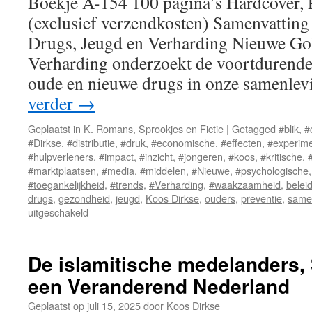
Boekje A-154 100 pagina’s Hardcover,
(exclusief verzendkosten) Samenvatting
Drugs, Jeugd en Verharding Nieuwe Gol
Verharding onderzoekt de voortdurende
oude en nieuwe drugs in onze samenle
verder
→
Geplaatst in
K. Romans, Sprookjes en Fictie
|
Getagged
#blik
,
#
#Dirkse
,
#distributie
,
#druk
,
#economische
,
#effecten
,
#experim
#hulpverleners
,
#impact
,
#inzicht
,
#jongeren
,
#koos
,
#kritische
,
#marktplaatsen
,
#media
,
#middelen
,
#Nieuwe
,
#psychologische
#toegankelijkheid
,
#trends
,
#Verharding
,
#waakzaamheid
,
belei
drugs
,
gezondheid
,
jeugd
,
Koos Dirkse
,
ouders
,
preventie
,
same
uitgeschakeld
voor
Nieuwe
Golf,
Drugs,
De islamitische medelanders,
Jeugd
een Veranderend Nederlan
en
Volharding
Geplaatst op
juli 15, 2025
door
Koos Dirkse