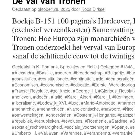
De Val van Tronen
Geplaatst op
oktober 26, 2025
door
Koos Dirkse
Boekje B-151 100 pagina’s Hardcover,
(exclusief verzendkosten) Samenvatting
Tronen: Hoe Europa zijn monarchieën v
Tronen onderzoekt het verval van Euro
vanaf de achttiende eeuw tot de twinti
Geplaatst in
K. Romans, Sprookjes en Fictie
|
Getagged
#1848
,
#Alexandra
,
#Bastille
,
#boeren
,
#broederschap
,
#Bulgarije
,
#bur
#constituties
,
#constitutionele
,
#continuïteit
,
#de
,
#democratieën
#Economisch
,
#economische
,
#educatie
,
#Eerste_Wereldoorlog
#Franse_Revolutie
,
#gelijkheid
,
#George_III
,
#Glorious_Revolut
#hofleven
,
#ideeën
,
#Italië
,
#Karel_Albert
,
#Karel_I
,
#Koningen
#liberalisme
,
#Lodewijk_XVI
,
#luxe
,
#Marie-Antoinette
,
#marme
#monarchie
,
#monarchieën
,
#Napoleontische
,
#nawoord
,
#Nicol
#omwentelingen
,
#onderdanen
,
#Oostenrijk-Hongarije
,
#paleize
#republiek
,
#republieken
,
#revoluties
,
#Roemenië
,
#Sardinië
,
#S
#sociale_rechtvaardigheid
,
#sociale_voorzieningen
,
#Spanje
,
#s
#Umberto_II
,
#Val
,
#van
,
#Varennes
,
#Verandering
,
#vergankeli