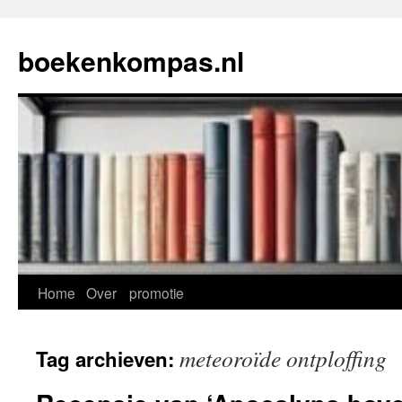
Ga
naar
boekenkompas.nl
de
inhoud
Home
Over
promotie
meteoroïde ontploffing
Tag archieven: