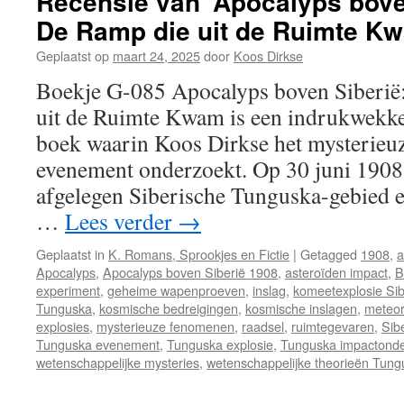
Recensie van ‘Apocalyps bove
De Ramp die uit de Ruimte K
Geplaatst op
maart 24, 2025
door
Koos Dirkse
Boekje G-085 Apocalyps boven Siberië
uit de Ruimte Kwam is een indrukwekke
boek waarin Koos Dirkse het mysterieu
evenement onderzoekt. Op 30 juni 1908
afgelegen Siberische Tunguska-gebied ee
…
Lees verder
→
Geplaatst in
K. Romans, Sprookjes en Fictie
|
Getagged
1908
,
a
Apocalyps
,
Apocalyps boven Siberië 1908
,
asteroïden impact
,
B
experiment
,
geheime wapenproeven
,
inslag
,
komeetexplosie Sib
Tunguska
,
kosmische bedreigingen
,
kosmische inslagen
,
meteor
explosies
,
mysterieuze fenomenen
,
raadsel
,
ruimtegevaren
,
Sib
Tunguska evenement
,
Tunguska explosie
,
Tunguska impactond
wetenschappelijke mysteries
,
wetenschappelijke theorieën Tung