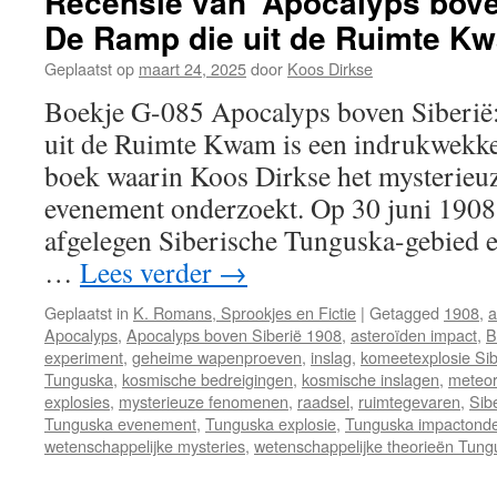
Recensie van ‘Apocalyps bove
De Ramp die uit de Ruimte K
Geplaatst op
maart 24, 2025
door
Koos Dirkse
Boekje G-085 Apocalyps boven Siberië
uit de Ruimte Kwam is een indrukwekke
boek waarin Koos Dirkse het mysterieu
evenement onderzoekt. Op 30 juni 1908
afgelegen Siberische Tunguska-gebied ee
…
Lees verder
→
Geplaatst in
K. Romans, Sprookjes en Fictie
|
Getagged
1908
,
a
Apocalyps
,
Apocalyps boven Siberië 1908
,
asteroïden impact
,
B
experiment
,
geheime wapenproeven
,
inslag
,
komeetexplosie Sib
Tunguska
,
kosmische bedreigingen
,
kosmische inslagen
,
meteor
explosies
,
mysterieuze fenomenen
,
raadsel
,
ruimtegevaren
,
Sib
Tunguska evenement
,
Tunguska explosie
,
Tunguska impactond
wetenschappelijke mysteries
,
wetenschappelijke theorieën Tung