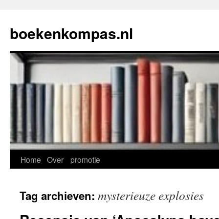
Ga
naar
boekenkompas.nl
de
inhoud
Home
Over
promotie
mysterieuze explosies
Tag archieven: