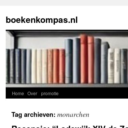
Ga
naar
boekenkompas.nl
de
inhoud
Home
Over
promotie
monarchen
Tag archieven: