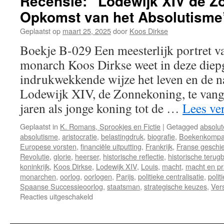
Recensie: “Lodewijk XIV de Z
Opkomst van het Absolutisme
Geplaatst op
maart 25, 2025
door
Koos Dirkse
Boekje B-029 Een meesterlijk portret v
monarch Koos Dirkse weet in deze diep
indrukwekkende wijze het leven en de n
Lodewijk XIV, de Zonnekoning, te vang
jaren als jonge koning tot de …
Lees ve
Geplaatst in
K. Romans, Sprookjes en Fictie
|
Getagged
absolu
absolutisme
,
aristocratie
,
belastingdruk
,
biografie
,
Boekenkomp
Europese vorsten
,
financiële uitputting
,
Frankrijk
,
Franse geschi
Revolutie
,
glorie
,
heerser
,
historische reflectie
,
historische terugb
koninkrijk
,
Koos Dirkse
,
Lodewijk XIV
,
Louis
,
macht
,
macht en pr
monarchen
,
oorlog
,
oorlogen
,
Parijs
,
politieke centralisatie
,
polit
Spaanse Successieoorlog
,
staatsman
,
strategische keuzes
,
Vers
Reacties uitgeschakeld
voor
Recensie:
“Lodewijk