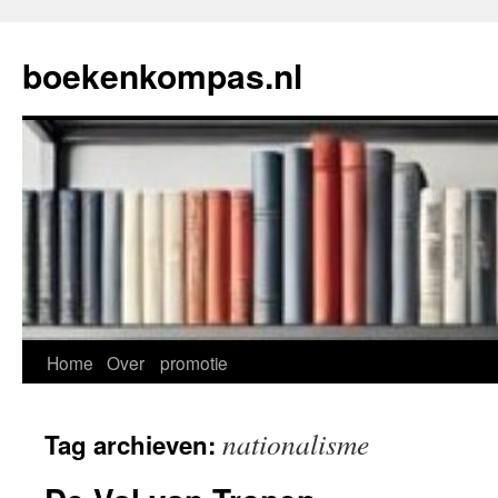
Ga
naar
boekenkompas.nl
de
inhoud
Home
Over
promotie
nationalisme
Tag archieven: