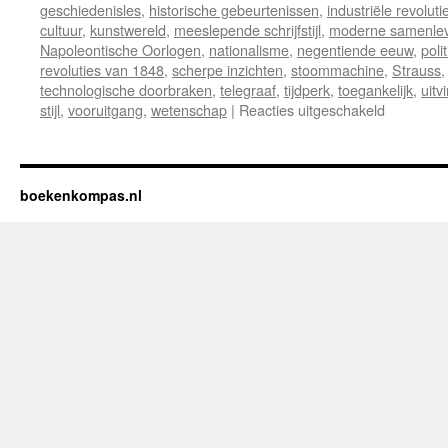
geschiedenisles
,
historische gebeurtenissen
,
industriële revoluti
cultuur
,
kunstwereld
,
meeslepende schrijfstijl
,
moderne samenlev
Napoleontische Oorlogen
,
nationalisme
,
negentiende eeuw
,
poli
revoluties van 1848
,
scherpe inzichten
,
stoommachine
,
Strauss
technologische doorbraken
,
telegraaf
,
tijdperk
,
toegankelijk
,
uitv
stijl
,
vooruitgang
,
wetenschap
|
Reacties uitgeschakeld
voor
Recensie:
‘De
Negentie
Eeuw:
boekenkompas.nl
Tijd
van
Revolutie
en
Vooruitga