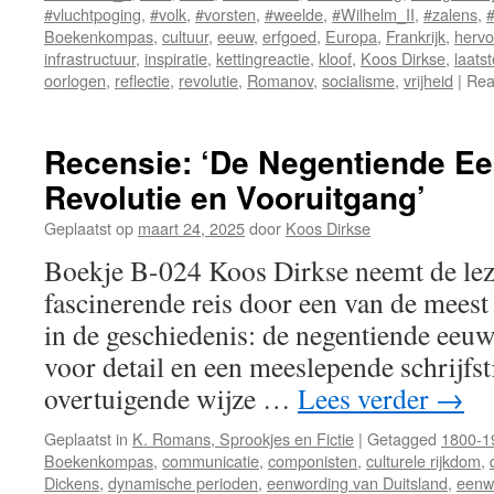
#vluchtpoging
,
#volk
,
#vorsten
,
#weelde
,
#Wilhelm_II
,
#zalens
,
#
Boekenkompas
,
cultuur
,
eeuw
,
erfgoed
,
Europa
,
Frankrijk
,
herv
infrastructuur
,
inspiratie
,
kettingreactie
,
kloof
,
Koos Dirkse
,
laatst
oorlogen
,
reflectie
,
revolutie
,
Romanov
,
socialisme
,
vrijheid
|
Rea
Recensie: ‘De Negentiende Ee
Revolutie en Vooruitgang’
Geplaatst op
maart 24, 2025
door
Koos Dirkse
Boekje B-024 Koos Dirkse neemt de lez
fascinerende reis door een van de mees
in de geschiedenis: de negentiende eeu
voor detail en een meeslepende schrijfsti
overtuigende wijze …
Lees verder
→
Geplaatst in
K. Romans, Sprookjes en Fictie
|
Getagged
1800-1
Boekenkompas
,
communicatie
,
componisten
,
culturele rijkdom
,
Dickens
,
dynamische perioden
,
eenwording van Duitsland
,
eenwo