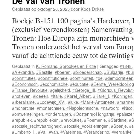
De Val van Tronen
Geplaatst op
oktober 26, 2025
door
Koos Dirkse
Boekje B-151 100 pagina’s Hardcover,
(exclusief verzendkosten) Samenvatting
Tronen: Hoe Europa zijn monarchieën v
Tronen onderzoekt het verval van Euro
vanaf de achttiende eeuw tot de twinti
Geplaatst in
K. Romans, Sprookjes en Fictie
|
Getagged
#1848
,
#Alexandra
,
#Bastille
,
#boeren
,
#broederschap
,
#Bulgarije
,
#bur
#constituties
,
#constitutionele
,
#continuïteit
,
#de
,
#democratieën
#Economisch
,
#economische
,
#educatie
,
#Eerste_Wereldoorlog
#Franse_Revolutie
,
#gelijkheid
,
#George_III
,
#Glorious_Revolut
#hofleven
,
#ideeën
,
#Italië
,
#Karel_Albert
,
#Karel_I
,
#Koningen
#liberalisme
,
#Lodewijk_XVI
,
#luxe
,
#Marie-Antoinette
,
#marme
#monarchie
,
#monarchieën
,
#Napoleontische
,
#nawoord
,
#Nicol
#omwentelingen
,
#onderdanen
,
#Oostenrijk-Hongarije
,
#paleize
#republiek
,
#republieken
,
#revoluties
,
#Roemenië
,
#Sardinië
,
#S
#sociale_rechtvaardigheid
,
#sociale_voorzieningen
,
#Spanje
,
#s
#Umberto_II
,
#Val
,
#van
,
#Varennes
,
#Verandering
,
#vergankeli