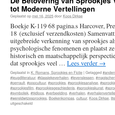
De Betovering van Sprookjes
tot Moderne Vertellingen
Geplaatst op
mei 16, 2025
door
Koos Dirkse
Boekje K-119 68 pagina.s Harcover, Pre
18 (exclusief verzendkosten) Samenvatt
uitgebreide verkenning van sprookjes als
psychologische fenomenen en plaatst ze
historisch en maatschappelijk perspecti
dat sprookjes veel …
Lees verder
→
Geplaatst in
K. Romans, Sprookjes en Fictie
|
Getagged
#ander
#jeugdliteratuur
,
#klassiekeverhalen
,
#levenslessen
,
#magischer
#perrault
,
#popcultuur
,
#sprookjes
,
#sprookjesanalyse
,
#sprookj
#sprookjesfilm
,
#sprookjesgeschiedenis
,
#sprookjeskunst
,
#spro
#symboliek
,
#tijdloos
,
#verbeelding
,
#verhalen
,
#verhalenvertelle
#wereldwijzesprookjes
,
Boekenkompas
,
cultuur
,
Koos Dirkse
,
li
uitgeschakeld
voor
De
Betovering