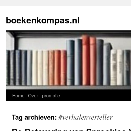
Ga
naar
boekenkompas.nl
de
inhoud
Home
Over
promotie
#verhalenverteller
Tag archieven: