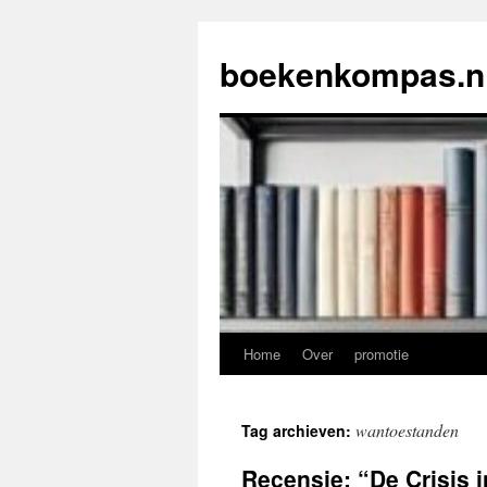
Ga
naar
boekenkompas.n
de
inhoud
Home
Over
promotie
wantoestanden
Tag archieven:
Recensie: “De Crisis 