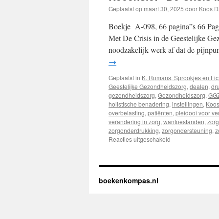
Geplaatst op
maart 30, 2025
door
Koos D
Boekje A-098, 66 pagina”s 66 Pagin
Met De Crisis in de Geestelijke Ge
noodzakelijk werk af dat de pijnp
→
Geplaatst in
K. Romans, Sprookjes en Fic
Geestelijke Gezondheidszorg
,
dealen
,
dr
gezondheidszorg
,
Gezondheidszorg
,
GG
holistische benadering
,
instellingen
,
Koos
overbelasting
,
patiënten
,
pleidooi voor v
verandering in zorg
,
wantoestanden
,
zor
zorgonderdrukking
,
zorgondersteuning
,
z
Reacties uitgeschakeld
voor
Recensie:
“De
Crisis
in
boekenkompas.nl
de
Geestelijke
Gezondheidszorg