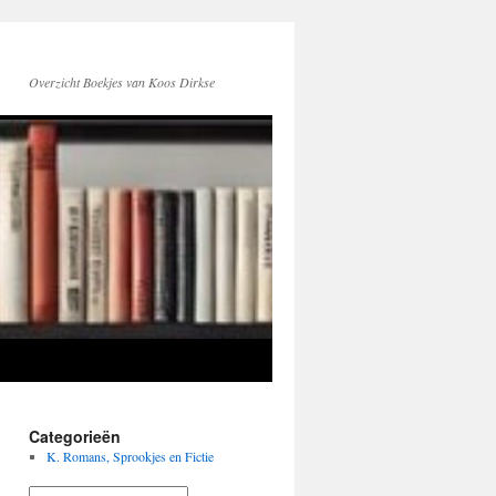
Overzicht Boekjes van Koos Dirkse
Categorieën
K. Romans, Sprookjes en Fictie