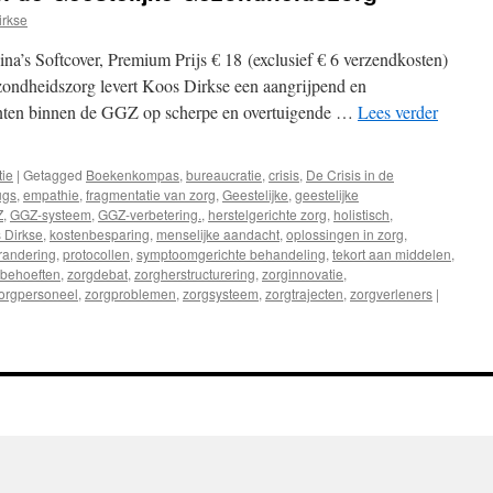
irkse
a’s Softcover, Premium Prijs € 18 (exclusief € 6 verzendkosten)
zondheidszorg levert Koos Dirkse een aangrijpend en
unten binnen de GGZ op scherpe en overtuigende …
Lees verder
tie
|
Getagged
Boekenkompas
,
bureaucratie
,
crisis
,
De Crisis in de
ugs
,
empathie
,
fragmentatie van zorg
,
Geestelijke
,
geestelijke
Z
,
GGZ-systeem
,
GGZ-verbetering.
,
herstelgerichte zorg
,
holistisch
,
 Dirkse
,
kostenbesparing
,
menselijke aandacht
,
oplossingen in zorg
,
erandering
,
protocollen
,
symptoomgerichte behandeling
,
tekort aan middelen
,
gbehoeften
,
zorgdebat
,
zorgherstructurering
,
zorginnovatie
,
orgpersoneel
,
zorgproblemen
,
zorgsysteem
,
zorgtrajecten
,
zorgverleners
|
”