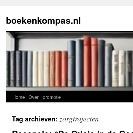
Ga
naar
boekenkompas.nl
de
inhoud
Home
Over
promotie
zorgtrajecten
Tag archieven: