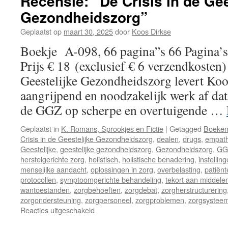
Recensie: “De Crisis in de Gee
Gezondheidszorg”
Geplaatst op
maart 30, 2025
door
Koos Dirkse
Boekje A-098, 66 pagina”s 66 Pagina’s
Prijs € 18 (exclusief € 6 verzendkosten)
Geestelijke Gezondheidszorg levert Koo
aangrijpend en noodzakelijk werk af da
de GGZ op scherpe en overtuigende …
Geplaatst in
K. Romans, Sprookjes en Fictie
|
Getagged
Boeke
Crisis in de Geestelijke Gezondheidszorg
,
dealen
,
drugs
,
empath
Geestelijke
,
geestelijke gezondheidszorg
,
Gezondheidszorg
,
GG
herstelgerichte zorg
,
holistisch
,
holistische benadering
,
instellin
menselijke aandacht
,
oplossingen in zorg
,
overbelasting
,
patiënt
protocollen
,
symptoomgerichte behandeling
,
tekort aan middele
wantoestanden
,
zorgbehoeften
,
zorgdebat
,
zorgherstructurering
zorgondersteuning
,
zorgpersoneel
,
zorgproblemen
,
zorgsystee
Reacties uitgeschakeld
voor
Recensie: