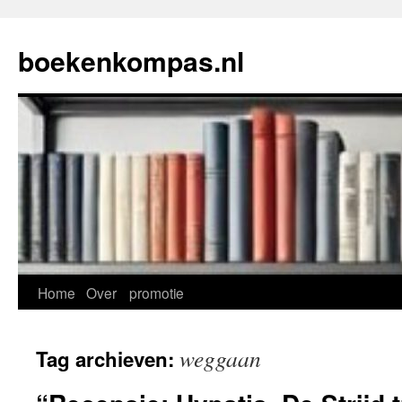
Ga
naar
boekenkompas.nl
de
inhoud
Home
Over
promotie
weggaan
Tag archieven: