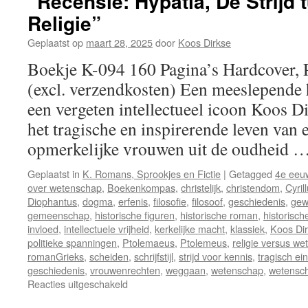
“Recensie: Hypatia, De Strijd
Religie”
Geplaatst op
maart 28, 2025
door
Koos Dirkse
Boekje K-094 160 Pagina’s Hardcover, 
(excl. verzendkosten) Een meeslepende 
een vergeten intellectueel icoon Koos D
het tragische en inspirerende leven van 
opmerkelijke vrouwen uit de oudheid 
Geplaatst in
K. Romans, Sprookjes en Fictie
|
Getagged
4e eeu
over wetenschap
,
Boekenkompas
,
christelijk
,
christendom
,
Cyril
Diophantus
,
dogma
,
erfenis
,
filosofie
,
filosoof
,
geschiedenis
,
gew
gemeenschap
,
historische figuren
,
historische roman
,
historische
invloed
,
intellectuele vrijheid
,
kerkelijke macht
,
klassiek
,
Koos Di
politieke spanningen
,
Ptolemaeus
,
Ptolemeus
,
religie versus w
romanGrieks
,
scheiden
,
schrijfstijl
,
strijd voor kennis
,
tragisch ei
geschiedenis
,
vrouwenrechten
,
weggaan
,
wetenschap
,
wetensch
Reacties uitgeschakeld
voor
“Recensie: