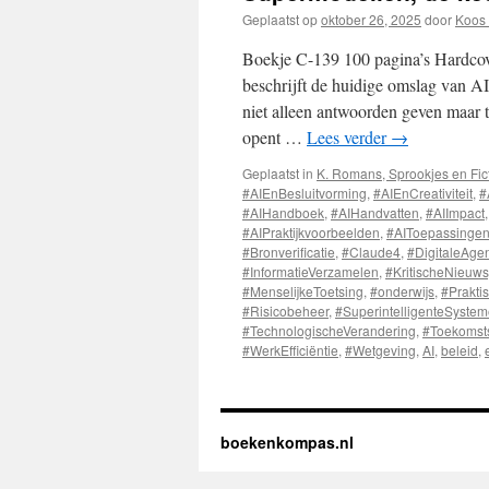
Geplaatst op
oktober 26, 2025
door
Koos 
Boekje C-139 100 pagina’s Hardcove
beschrijft de huidige omslag van A
niet alleen antwoorden geven maar 
opent …
Lees verder
→
Geplaatst in
K. Romans, Sprookjes en Fic
#AIEnBesluitvorming
,
#AIEnCreativiteit
,
#
#AIHandboek
,
#AIHandvatten
,
#AIImpact
#AIPraktijkvoorbeelden
,
#AIToepassinge
#Bronverificatie
,
#Claude4
,
#DigitaleAge
#InformatieVerzamelen
,
#KritischeNieuws
#MenselijkeToetsing
,
#onderwijs
,
#Prakti
#Risicobeheer
,
#SuperintelligenteSyste
#TechnologischeVerandering
,
#Toekomst
#WerkEfficiëntie
,
#Wetgeving
,
AI
,
beleid
,
boekenkompas.nl