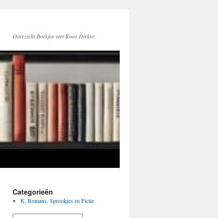
Overzicht Boekjes van Koos Dirkse
Categorieën
K. Romans, Sprookjes en Fictie