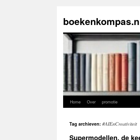
Ga
naar
boekenkompas.n
de
inhoud
Home
Over
promotie
#AIEnCreativiteit
Tag archieven:
Supermodellen, de kee