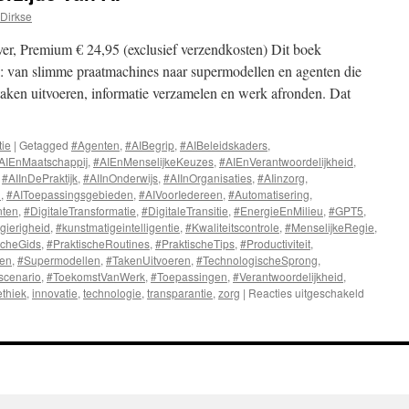
Dirkse
r, Premium € 24,95 (exclusief verzendkosten) Dit boek
I: van slimme praatmachines naar supermodellen en agenten die
taken uitvoeren, informatie verzamelen en werk afronden. Dat
tie
|
Getagged
#Agenten
,
#AIBegrip
,
#AIBeleidskaders
,
AIEnMaatschappij
,
#AIEnMenselijkeKeuzes
,
#AIEnVerantwoordelijkheid
,
,
#AIInDePraktijk
,
#AIInOnderwijs
,
#AIInOrganisaties
,
#AIinzorg
,
n
,
#AIToepassingsgebieden
,
#AIVoorIedereen
,
#Automatisering
,
nten
,
#DigitaleTransformatie
,
#DigitaleTransitie
,
#EnergieEnMilieu
,
#GPT5
,
gierigheid
,
#kunstmatigeintelligentie
,
#Kwaliteitscontrole
,
#MenselijkeRegie
,
scheGids
,
#PraktischeRoutines
,
#PraktischeTips
,
#Productiviteit
,
men
,
#Supermodellen
,
#TakenUitvoeren
,
#TechnologischeSprong
,
scenario
,
#ToekomstVanWerk
,
#Toepassingen
,
#Verantwoordelijkheid
,
ethiek
,
innovatie
,
technologie
,
transparantie
,
zorg
|
Reacties uitgeschakeld
voor
Supermo
de
keerzijde
van
AI