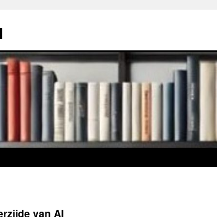
l
rzijde van AI