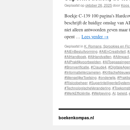
Geplaatst op
oktober 26, 2025
door
Koos 
Boekje C-139 100 pagina’s Hardcove
beschrijft de huidige omslag van A
niet alleen antwoorden geven maar 
opent …
Lees verder
→
Geplaatst in
K. Romans, Sprookjes en Fic
#AIEnBesluitvorming
,
#AIEnCreativiteit
,
#
#AIHandboek
,
#AIHandvatten
,
#AIImpact
#AIPraktijkvoorbeelden
,
#AIToepassinge
#Bronverificatie
,
#Claude4
,
#DigitaleAge
#InformatieVerzamelen
,
#KritischeNieuws
#MenselijkeToetsing
,
#onderwijs
,
#Prakti
#Risicobeheer
,
#SuperintelligenteSyste
#TechnologischeVerandering
,
#Toekomst
#WerkEfficiëntie
,
#Wetgeving
,
AI
,
beleid
,
boekenkompas.nl