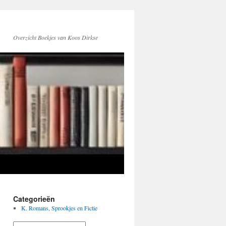
Overzicht Boekjes van Koos Dirkse
Categorieën
K. Romans, Sprookjes en Fictie