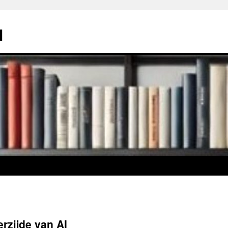
l
rzijde van AI