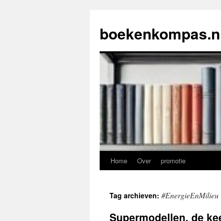
Ga
naar
boekenkompas.n
de
inhoud
Home
Over
promotie
#EnergieEnMilieu
Tag archieven:
Supermodellen, de kee