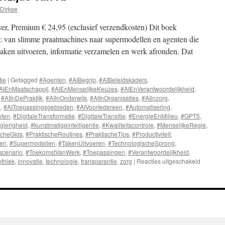
Dirkse
r, Premium € 24,95 (exclusief verzendkosten) Dit boek
I: van slimme praatmachines naar supermodellen en agenten die
taken uitvoeren, informatie verzamelen en werk afronden. Dat
tie
|
Getagged
#Agenten
,
#AIBegrip
,
#AIBeleidskaders
,
AIEnMaatschappij
,
#AIEnMenselijkeKeuzes
,
#AIEnVerantwoordelijkheid
,
,
#AIInDePraktijk
,
#AIInOnderwijs
,
#AIInOrganisaties
,
#AIinzorg
,
n
,
#AIToepassingsgebieden
,
#AIVoorIedereen
,
#Automatisering
,
nten
,
#DigitaleTransformatie
,
#DigitaleTransitie
,
#EnergieEnMilieu
,
#GPT5
,
gierigheid
,
#kunstmatigeintelligentie
,
#Kwaliteitscontrole
,
#MenselijkeRegie
,
scheGids
,
#PraktischeRoutines
,
#PraktischeTips
,
#Productiviteit
,
men
,
#Supermodellen
,
#TakenUitvoeren
,
#TechnologischeSprong
,
scenario
,
#ToekomstVanWerk
,
#Toepassingen
,
#Verantwoordelijkheid
,
ethiek
,
innovatie
,
technologie
,
transparantie
,
zorg
|
Reacties uitgeschakeld
voor
Supermo
de
keerzijde
van
AI