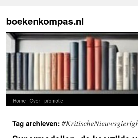
Ga
naar
boekenkompas.nl
de
inhoud
Home
Over
promotie
#KritischeNieuwsgierig
Tag archieven: