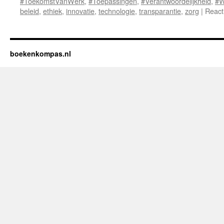
#ToekomstVanWerk
,
#Toepassingen
,
#Verantwoordelijkheid
,
#W
beleid
,
ethiek
,
innovatie
,
technologie
,
transparantie
,
zorg
|
React
boekenkompas.nl