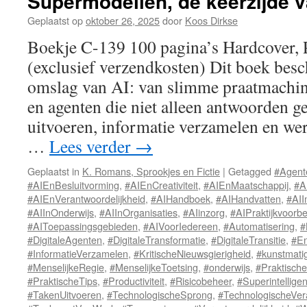
Supermodellen, de keerzijde v
Geplaatst op
oktober 26, 2025
door
Koos Dirkse
Boekje C-139 100 pagina’s Hardcover,
(exclusief verzendkosten) Dit boek besch
omslag van AI: van slimme praatmachi
en agenten die niet alleen antwoorden g
uitvoeren, informatie verzamelen en we
…
Lees verder
→
Geplaatst in
K. Romans, Sprookjes en Fictie
|
Getagged
#Agent
#AIEnBesluitvorming
,
#AIEnCreativiteit
,
#AIEnMaatschappij
,
#A
#AIEnVerantwoordelijkheid
,
#AIHandboek
,
#AIHandvatten
,
#AII
#AIInOnderwijs
,
#AIInOrganisaties
,
#AIinzorg
,
#AIPraktijkvoorb
#AIToepassingsgebieden
,
#AIVoorIedereen
,
#Automatisering
,
#
#DigitaleAgenten
,
#DigitaleTransformatie
,
#DigitaleTransitie
,
#En
#InformatieVerzamelen
,
#KritischeNieuwsgierigheid
,
#kunstmatig
#MenselijkeRegie
,
#MenselijkeToetsing
,
#onderwijs
,
#Praktisch
#PraktischeTips
,
#Productiviteit
,
#Risicobeheer
,
#Superintellig
#TakenUitvoeren
,
#TechnologischeSprong
,
#TechnologischeVer