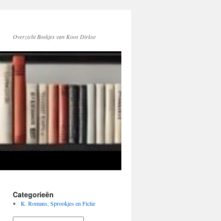
Overzicht Boekjes van Koos Dirkse
Categorieën
K. Romans, Sprookjes en Fictie