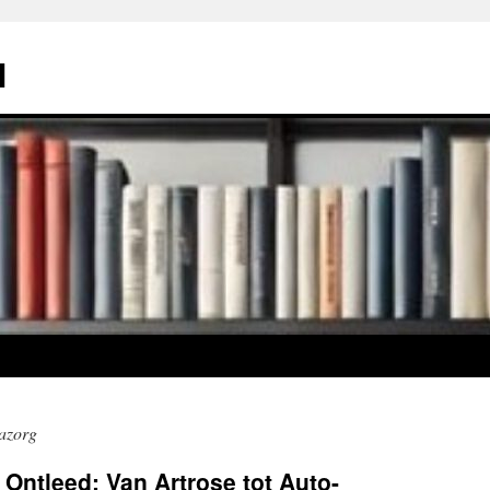
l
mazorg
ntleed: Van Artrose tot Auto-