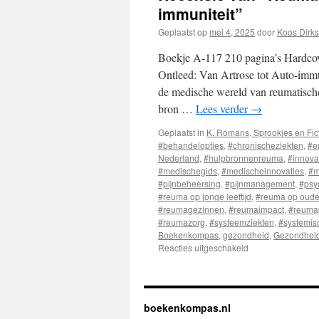
immuniteit”
Geplaatst op
mei 4, 2025
door
Koos Dirk
Boekje A-117 210 pagina’s Hardcov
Ontleed: Van Artrose tot Auto-immun
de medische wereld van reumatisch
bron …
Lees verder
→
Geplaatst in
K. Romans, Sprookjes en Fic
#behandelopties
,
#chronischeziekten
,
#e
Nederland
,
#hulpbronnenreuma
,
#innova
#medischegids
,
#medischeinnovaties
,
#m
#pijnbeheersing
,
#pijnmanagement
,
#psy
#reuma op jonge leeftijd
,
#reuma op oudere
#reumagezinnen
,
#reumaimpact
,
#reuma
#reumazorg
,
#systeemziekten
,
#systemis
Boekenkompas
,
gezondheid
,
Gezondhei
Reacties uitgeschakeld
voor
Recensie
van
“Reuma
Ontleed:
boekenkompas.nl
Van