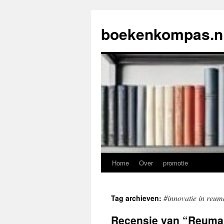
Ga
naar
boekenkompas.n
de
inhoud
Home
Over
promotie
#innovatie in reu
Tag archieven:
Recensie van “Reuma O