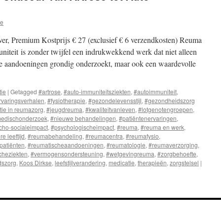
se
er, Premium Kostprijs € 27 (exclusief € 6 verzendkosten) Reuma
iteit is zonder twijfel een indrukwekkend werk dat niet alleen
e aandoeningen grondig onderzoekt, maar ook een waardevolle
tie
|
Getagged
#artrose
,
#auto-immuniteitsziekten
,
#autoimmuniteit
,
rvaringsverhalen
,
#fysiotherapie
,
#gezondelevensstijl
,
#gezondheidszorg
tie in reumazorg
,
#jeugdreuma
,
#kwaliteitvanleven
,
#lotgenotengroepen
,
edischonderzoek
,
#nieuwe behandelingen
,
#patiëntenervaringen
,
cho-socialeimpact
,
#psychologischeimpact
,
#reuma
,
#reuma en werk
,
 leeftijd
,
#reumabehandeling
,
#reumacentra
,
#reumafysio
,
patiënten
,
#reumatischeaandoeningen
,
#reumatologie
,
#reumaverzorging
,
cheziekten
,
#vermogensondersteuning
,
#wetgevingreuma
,
#zorgbehoefte
,
dszorg
,
Koos Dirkse
,
leefstijlverandering
,
medicatie
,
therapieën
,
zorgstelsel
|