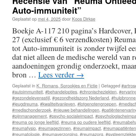
Recensie van “Reuma Ontleed:
Auto-immuniteit”
Geplaatst op
mei 4, 2025
door
Koos Dirkse
Boekje A-117 210 pagina’s Hardcover, 
27 (exclusief € 6 verzendkosten) Reuma
tot Auto-immuniteit is zonder twijfel 
dat niet alleen de medische wereld van 
aandoeningen grondig onderzoekt, maar
bron …
Lees verder
→
Geplaatst in
K. Romans, Sprookjes en Fictie
|
Getagged
#artros
#autoimmuniteit
,
#behandelopties
,
#chronischeziekten
,
#ervarin
#gezondelevensstijl
,
#gezondheidszorg Nederland
,
#hulpbronn
#jeugdreuma
,
#kwaliteitvanleven
,
#lotgenotengroepen
,
#medisc
#medischonderzoek
,
#nieuwe behandelingen
,
#patiëntenervari
#pijnmanagement
,
#psycho-socialeimpact
,
#psychologischeimpa
#reuma op jonge leeftijd
,
#reuma op oudere leeftijd
,
#reumabeha
#reumafysio
,
#reumagezinnen
,
#reumaimpact
,
#reumapatiënten
#reumatologie
,
#reumaverzorging
,
#reumazorg
,
#systeemziekte