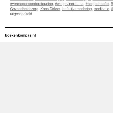
#vermogensondersteuning
,
#wetgevingreuma
,
#zorgbehoefte
,
B
Gezondheidszorg
,
Koos Dirkse
,
leefstijlverandering
,
medicatie
,
t
uitgeschakeld
voor
Recensie
van
“Reuma
Ontleed:
boekenkompas.nl
Van
Artrose
tot
Auto-
immuniteit”