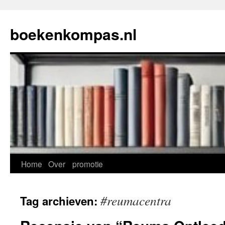
Ga
naar
boekenkompas.nl
de
inhoud
Home
Over
promotie
#reumacentra
Tag archieven: