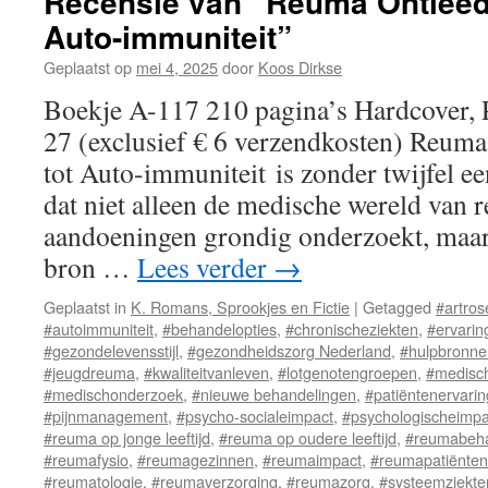
Recensie van “Reuma Ontleed:
Auto-immuniteit”
Geplaatst op
mei 4, 2025
door
Koos Dirkse
Boekje A-117 210 pagina’s Hardcover, 
27 (exclusief € 6 verzendkosten) Reuma
tot Auto-immuniteit is zonder twijfel 
dat niet alleen de medische wereld van 
aandoeningen grondig onderzoekt, maar
bron …
Lees verder
→
Geplaatst in
K. Romans, Sprookjes en Fictie
|
Getagged
#artros
#autoimmuniteit
,
#behandelopties
,
#chronischeziekten
,
#ervarin
#gezondelevensstijl
,
#gezondheidszorg Nederland
,
#hulpbronn
#jeugdreuma
,
#kwaliteitvanleven
,
#lotgenotengroepen
,
#medisc
#medischonderzoek
,
#nieuwe behandelingen
,
#patiëntenervari
#pijnmanagement
,
#psycho-socialeimpact
,
#psychologischeimpa
#reuma op jonge leeftijd
,
#reuma op oudere leeftijd
,
#reumabeha
#reumafysio
,
#reumagezinnen
,
#reumaimpact
,
#reumapatiënten
#reumatologie
,
#reumaverzorging
,
#reumazorg
,
#systeemziekte