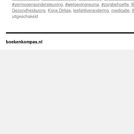
#vermogensondersteuning
,
#wetgevingreuma
,
#zorgbehoefte
,
B
Gezondheidszorg
,
Koos Dirkse
,
leefstijlverandering
,
medicatie
,
t
uitgeschakeld
voor
Recensie
van
“Reuma
Ontleed:
boekenkompas.nl
Van
Artrose
tot
Auto-
immuniteit”