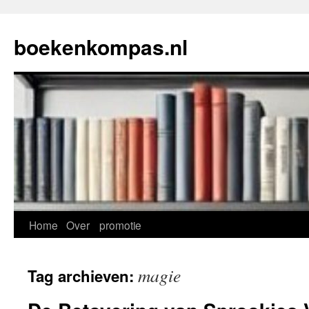
Ga
naar
boekenkompas.nl
de
inhoud
Home
Over
promotie
magie
Tag archieven: