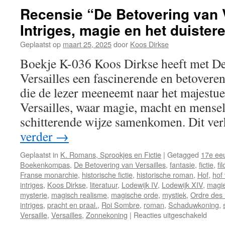
van
Recensie “De Betovering van V
Sprookjes
Intriges, magie en het duister
Van
Oorsprong
Geplaatst op
maart 25, 2025
door
Koos Dirkse
tot
Moderne
Boekje K-036 Koos Dirkse heeft met De
Vertellingen
Versailles een fascinerende en betover
die de lezer meeneemt naar het majestue
Versailles, waar magie, macht en mensel
schitterende wijze samenkomen. Dit ve
verder
→
Geplaatst in
K. Romans, Sprookjes en Fictie
|
Getagged
17e ee
Boekenkompas
,
De Betovering van Versailles
,
fantasie
,
fictie
,
fi
Franse monarchie
,
historische fictie
,
historische roman
,
Hof
,
hof 
intriges
,
Koos Dirkse
,
literatuur
,
Lodewijk IV
,
Lodewijk XIV
,
magi
mysterie
,
magisch realisme
,
magische orde
,
mystiek
,
Ordre des
intriges
,
pracht en praal.
,
Roi Sombre
,
roman
,
Schaduwkoning
,
Versaille
,
Versailles
,
Zonnekoning
|
Reacties uitgeschakeld
voor
Rece