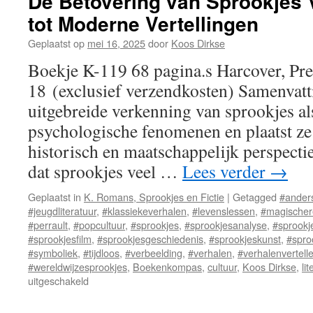
De Betovering van Sprookjes
tot Moderne Vertellingen
Geplaatst op
mei 16, 2025
door
Koos Dirkse
Boekje K-119 68 pagina.s Harcover, Pre
18 (exclusief verzendkosten) Samenvatt
uitgebreide verkenning van sprookjes als
psychologische fenomenen en plaatst ze
historisch en maatschappelijk perspecti
dat sprookjes veel …
Lees verder
→
Geplaatst in
K. Romans, Sprookjes en Fictie
|
Getagged
#ander
#jeugdliteratuur
,
#klassiekeverhalen
,
#levenslessen
,
#magischer
#perrault
,
#popcultuur
,
#sprookjes
,
#sprookjesanalyse
,
#sprookj
#sprookjesfilm
,
#sprookjesgeschiedenis
,
#sprookjeskunst
,
#spro
#symboliek
,
#tijdloos
,
#verbeelding
,
#verhalen
,
#verhalenvertelle
#wereldwijzesprookjes
,
Boekenkompas
,
cultuur
,
Koos Dirkse
,
li
uitgeschakeld
voor
De
Betovering