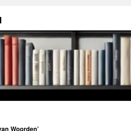
l
 van Woorden’