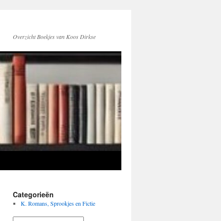
Overzicht Boekjes van Koos Dirkse
Categorieën
K. Romans, Sprookjes en Fictie