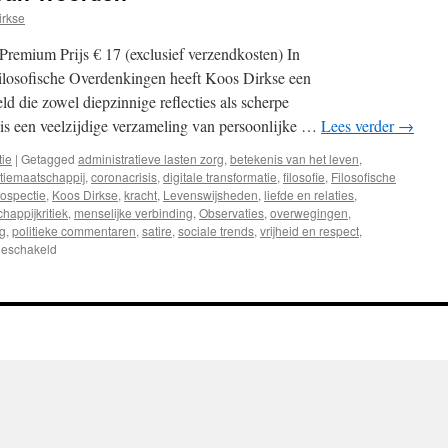
irkse
Premium Prijs € 17 (exclusief verzendkosten) In
ilosofische Overdenkingen heeft Koos Dirkse een
 die zowel diepzinnige reflecties als scherpe
 is een veelzijdige verzameling van persoonlijke …
Lees verder
→
tie
|
Getagged
administratieve lasten zorg
,
betekenis van het leven
,
iemaatschappij
,
coronacrisis
,
digitale transformatie
,
filosofie
,
Filosofische
rospectie
,
Koos Dirkse
,
kracht
,
Levenswijsheden
,
liefde en relaties
,
happijkritiek
,
menselijke verbinding
,
Observaties
,
overwegingen
,
ng
,
politieke commentaren
,
satire
,
sociale trends
,
vrijheid en respect
,
geschakeld
voor
Recensie:
‘De
Kracht
van
Woorden’