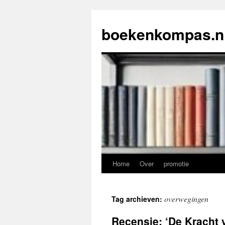
Ga
naar
boekenkompas.n
de
inhoud
Home
Over
promotie
overwegingen
Tag archieven:
Recensie: ‘De Kracht