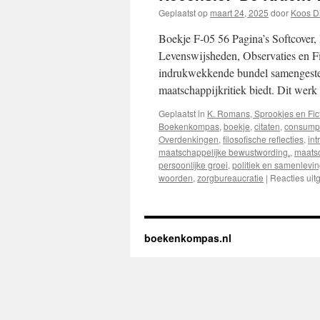
Geplaatst op
maart 24, 2025
door
Koos D
Boekje F-05 56 Pagina’s Softcover, 
Levenswijsheden, Observaties en F
indrukwekkende bundel samengesteld
maatschappijkritiek biedt. Dit werk
Geplaatst in
K. Romans, Sprookjes en Fic
Boekenkompas
,
boekje
,
citaten
,
consumpt
Overdenkingen
,
filosofische reflecties
,
int
maatschappelijke bewustwording.
,
maatsc
persoonlijke groei
,
politiek en samenlevi
woorden
,
zorgbureaucratie
|
Reacties uit
boekenkompas.nl