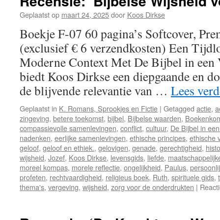
Recensie: ‘Bijbelse Wijsheid v
Geplaatst op
maart 24, 2025
door
Koos Dirkse
Boekje F-07 60 pagina’s Softcover, Pre
(exclusief € 6 verzendkosten) Een Tijdl
Moderne Context Met De Bijbel in een
biedt Koos Dirkse een diepgaande en doo
de blijvende relevantie van …
Lees ver
Geplaatst in
K. Romans, Sprookjes en Fictie
|
Getagged
actie
,
a
zingeving
,
betere toekomst
,
bijbel
,
Bijbelse waarden
,
Boekenko
compassievolle samenlevingen
,
conflict
,
cultuur
,
De Bijbel in e
nadenken
,
eerlijke samenlevingen
,
ethische principes
,
ethische 
geloof
,
geloof en ethiek.
,
gelovigen
,
genade
,
gerechtigheid
,
hist
wijsheid
,
Jozef
,
Koos Dirkse
,
levensgids
,
liefde
,
maatschappelijk
moreel kompas
,
morele reflectie
,
ongelijkheid
,
Paulus
,
persoonli
profeten
,
rechtvaardigheid
,
religieus boek
,
Ruth
,
spirituele gids
,
thema's
,
vergeving
,
wijsheid
,
zorg voor de onderdrukten
|
Reacti