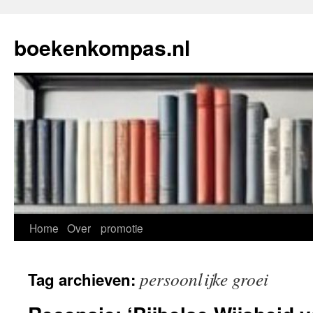
Ga
naar
boekenkompas.nl
de
inhoud
Home
Over
promotie
persoonlijke groei
Tag archieven: