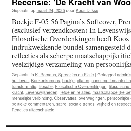
Recensie: ‘De Kracht van Woo
Geplaatst op
maart 24, 2025
door
Koos Dirkse
Boekje F-05 56 Pagina’s Softcover, Pre
(exclusief verzendkosten) In Levenswij
Filosofische Overdenkingen heeft Koos
indrukwekkende bundel samengesteld di
reflecties als scherpe maatschappijkritie
veelzijdige verzameling van persoonli
Geplaatst in
K. Romans, Sprookjes en Fictie
|
Getagged
adminis
het leven
,
Boekenkompas
,
boekje
,
citaten
,
consumptiemaatscha
transformatie
,
filosofie
,
Filosofische Overdenkingen
,
filosofische 
kracht
,
Levenswijsheden
,
liefde en relaties
,
maatschappelijke be
menselijke verbinding
,
Observaties
,
overwegingen
,
persoonlijke 
politieke commentaren
,
satire
,
sociale trends
,
vrijheid en respect
Reacties uitgeschakeld
voor
Recensie:
‘De
Kracht