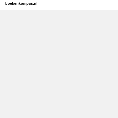
van
boekenkompas.nl
Woorden’