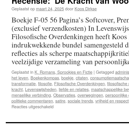
Recensie: ‘De Kracht van Woo
Geplaatst op
maart 24, 2025
door
Koos Dirkse
Boekje F-05 56 Pagina’s Softcover, Pre
(exclusief verzendkosten) In Levenswij
Filosofische Overdenkingen heeft Koos
indrukwekkende bundel samengesteld di
reflecties als scherpe maatschappijkritie
veelzijdige verzameling van persoonli
Geplaatst in
K. Romans, Sprookjes en Fictie
|
Getagged
adminis
het leven
,
Boekenkompas
,
boekje
,
citaten
,
consumptiemaatscha
transformatie
,
filosofie
,
Filosofische Overdenkingen
,
filosofische 
kracht
,
Levenswijsheden
,
liefde en relaties
,
maatschappelijke be
menselijke verbinding
,
Observaties
,
overwegingen
,
persoonlijke 
politieke commentaren
,
satire
,
sociale trends
,
vrijheid en respect
Reacties uitgeschakeld
voor
Recensie:
‘De
Kracht