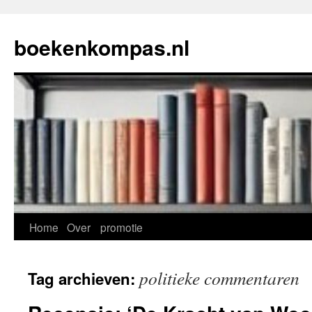
Ga
naar
boekenkompas.nl
de
inhoud
Home
Over
promotie
politieke commentaren
Tag archieven: