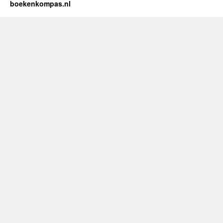
van
boekenkompas.nl
Woorden’