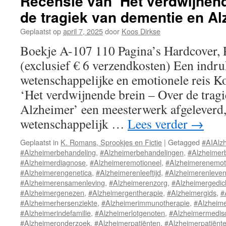
Recensie van ‘Het verdwijnen
de tragiek van dementie en Al
Geplaatst op
april 7, 2025
door
Koos Dirkse
Boekje A-107 110 Pagina’s Hardcover, 
(exclusief € 6 verzendkosten) Een ind
wetenschappelijke en emotionele reis K
‘Het verdwijnende brein – Over de trag
Alzheimer’ een meesterwerk afgeleverd,
wetenschappelijk …
Lees verder
→
Geplaatst in
K. Romans, Sprookjes en Fictie
|
Getagged
#AIAlz
#Alzheimerbehandeling
,
#Alzheimerbehandelingen
,
#Alzheimer
#Alzheimerdiagnose
,
#Alzheimeremotioneel
,
#Alzheimerenemot
#Alzheimerengenetica
,
#Alzheimerenleeftijd
,
#Alzheimerenlevens
#Alzheimerensamenleving
,
#Alzheimerenzorg
,
#Alzheimergedic
#Alzheimergenezen
,
#Alzheimergentherapie
,
#Alzheimergids
,
#
#Alzheimerhersenziekte
,
#Alzheimerimmunotherapie
,
#Alzheime
#Alzheimerindefamilie
,
#Alzheimerlotgenoten
,
#Alzheimermedis
#Alzheimeronderzoek
,
#Alzheimerpatiënten
,
#Alzheimerpatiënt