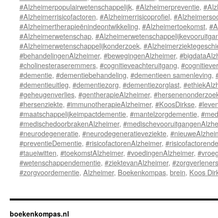
#Alzheimerpopulairwetenschappelijk
,
#Alzheimerpreventie
,
#Alz
#Alzheimerrisicofactoren
,
#Alzheimerrisicoprofiel
,
#Alzheimersoc
#Alzheimertherapieënindeontwikkeling
,
#Alzheimertoekomst
,
#A
#Alzheimerwetenschap
,
#Alzheimerwetenschappelijkevooruitga
#Alzheimerwetenschappelijkonderzoek
,
#Alzheimerziektegeschi
#behandelingenAlzheimer
,
#bewegingenAlzheimer
,
#bigdataAlz
#cholinesteraseremmers
,
#cognitieveachteruitgang
,
#cognitieve
#dementie
,
#dementiebehandeling
,
#dementieen samenleving
,
#dementieuitleg
,
#dementiezorg
,
#dementiezorglast
,
#ethiekAlz
#geheugenverlies
,
#gentherapieAlzheimer
,
#hersenenonderzoe
#hersenziekte
,
#immunotherapieAlzheimer
,
#KoosDirkse
,
#leven
#maatschappelijkeimpactdementie
,
#mantelzorgdementie
,
#medi
#medischedoorbrakenAlzheimer
,
#medischevooruitgangenAlzhe
#neurodegeneratie
,
#neurodegeneratieveziekte
,
#nieuweAlzhei
#preventieDementie
,
#risicofactorenAlzheimer
,
#risicofactorend
#taueiwitten
,
#toekomstAlzheimer
,
#voedingenAlzheimer
,
#vroe
#wetenschappendementie
,
#ziektevanAlzheimer
,
#zorgverlener
#zorgvoordementie
,
Alzheimer
,
Boekenkompas
,
brein
,
Koos Dir
boekenkompas.nl