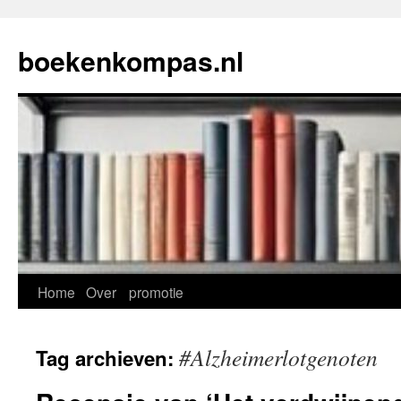
Ga
naar
boekenkompas.nl
de
inhoud
Home
Over
promotie
#Alzheimerlotgenoten
Tag archieven: